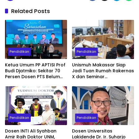
Related Posts
Pendidikan
Pendidikan
Ketua Umum PP APTISI Prof
Unismuh Makassar Siap
Budi Djatmiko: Sekitar 70
Jadi Tuan Rumah Rakernas
Persen Dosen PTS Belum
X dan Seminar
Tersertifikasi, Perlu
Internasional IKAPROBSI,
Percepatan Serdos
Hadirkan 400 Peserta dari
Dalam dan Luar Negeri
Pendidikan
Pendidikan
Dosen INTI Ali Syahban
Dosen Universitas
Amir Raih Doktor UNM,
Lakidende Dr. Ir. Suharjo