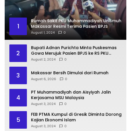
Rumah Sakit PKU Muhammadiyah Unismuh
1
Makassar Resmi Terima Pasien BPJS
August 1, 2024
0
Bupati Adnan Purichta Minta Puskesmas
2
Gowa Merujuk Pasien BPJS ke RS PKU
Muhammadiyah Unismuh Makassar
August 2, 2024
0
Makassar Bersih Dimulai dari Rumah
3
August 6, 2026
0
PT Muhammadiyah dan Aisyiyah Jalin
4
Kerjasama MSU Malaysia
August 3, 2024
0
FEB PTMA Kumpul di Gresik Diminta Dorong
5
Kajian Ekonomi Islam
August 3, 2024
0