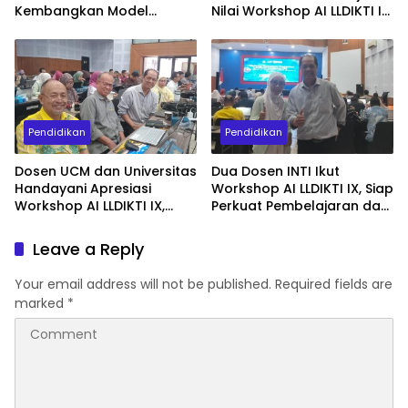
Kembangkan Model
Nilai Workshop AI LLDIKTI IX
Pembelajaran Digital untuk
Sangat Dibutuhkan Dosen
Komunikasi Bisnis
untuk Publikasi
Internasional
Pendidikan
Pendidikan
Dosen UCM dan Universitas
Dua Dosen INTI Ikut
Handayani Apresiasi
Workshop AI LLDIKTI IX, Siap
Workshop AI LLDIKTI IX,
Perkuat Pembelajaran dan
Dinilai Perkuat Kompetensi
Publikasi Ilmiah
Dosen Hadapi
Leave a Reply
Transformasi Digital
Your email address will not be published.
Required fields are
marked
*