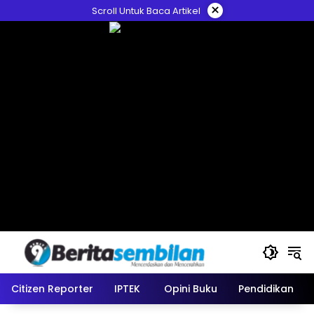
Skip
×
Scroll Untuk Baca Artikel
to
content
Citizen Reporter
IPTEK
Opini Buku
Pendidikan