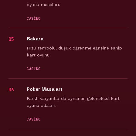
oyunu masaları.
CASINO
Bakara
05
Hızlı tempolu, düşük öğrenme eğrisine sahip
kart oyunu.
CASINO
Poker Masaları
06
Farklı varyantlarda oynanan geleneksel kart
oyunu odaları.
CASINO