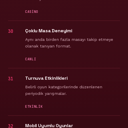
CASINO
Çoklu Masa Deneyimi
30
Aynı anda birden fazla masayı takip etmeye
olanak tanıyan format.
CANLI
Turnuva Etkinlikleri
31
Belirli oyun kategorilerinde düzenlenen
periyodik yarışmalar.
ETKINLIK
Mobil Uyumlu Oyunlar
32