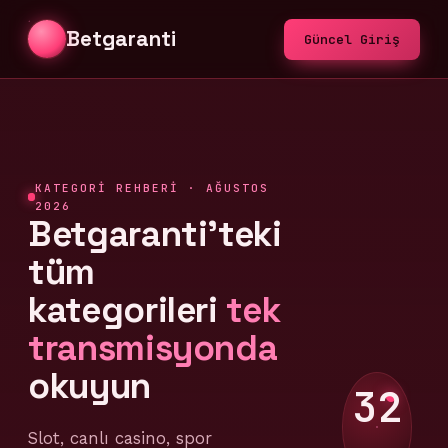
Betgaranti
Güncel Giriş
KATEGORI REHBERI · AĞUSTOS
2026
Betgaranti'teki
tüm
kategorileri
tek
transmisyonda
okuyun
32
Slot, canlı casino, spor