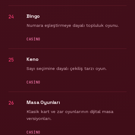
Bingo
24
Numara eşleştirmeye dayalı topluluk oyunu.
CASINO
Keno
25
Sayı seçimine dayalı çekiliş tarzı oyun.
CASINO
Masa Oyunları
26
Klasik kart ve zar oyunlarının dijital masa
versiyonları.
CASINO