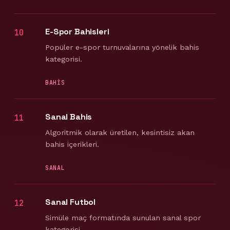
E-Spor Bahisleri
10
Popüler e-spor turnuvalarına yönelik bahis
kategorisi.
BAHIS
Sanal Bahis
11
Algoritmik olarak üretilen, kesintisiz akan
bahis içerikleri.
SANAL
Sanal Futbol
12
Simüle maç formatında sunulan sanal spor
kategorisi.