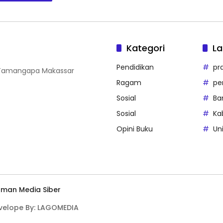
Kategori
La
Pendidikan
pr
i Tamangapa Makassar
Ragam
pe
Sosial
Ba
Sosial
Ka
Opini Buku
Un
man Media Siber
evelope By: LAGOMEDIA