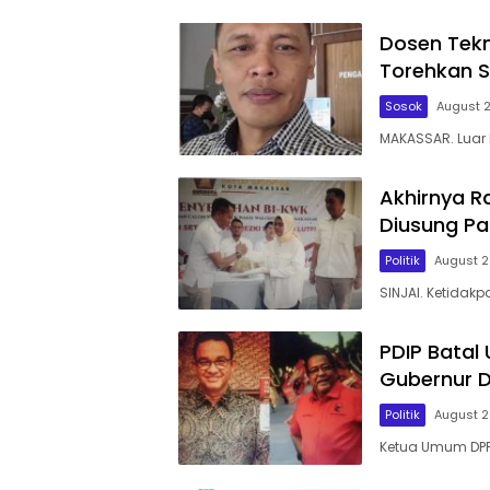
Dosen Tek
Torehkan Se
Sosok
August 
MAKASSAR. Luar 
Akhirnya R
Diusung Par
Politik
August 2
SINJAI. Ketidakp
PDIP Bata
Gubernur D
Politik
August 2
Ketua Umum DPP