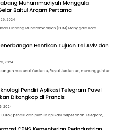
Cabang Muhammadiyah Manggala
elar Baitul Arqam Pertama
 26, 2024
pinan Cabang Muhammadiyah (PCM) Manggala Kota
enerbangan Hentikan Tujuan Tel Aviv dan
26, 2024
bangan nasional Yordania, Royal Jordanian, menangguhkan
eknologi Pendiri Aplikasi Telegram Pavel
ukan Ditangkap di Prancis
6, 2024
 Durov, pendiri dan pemilik aplikasi perpesanan Telegram,…
 Formasi CPNS Kementerian Perindustrian