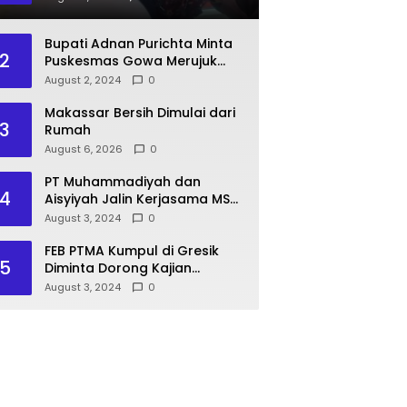
Pasien BPJS
Bupati Adnan Purichta Minta
2
Puskesmas Gowa Merujuk
Pasien BPJS ke RS PKU
August 2, 2024
0
Muhammadiyah Unismuh
Makassar
Makassar Bersih Dimulai dari
3
Rumah
August 6, 2026
0
PT Muhammadiyah dan
4
Aisyiyah Jalin Kerjasama MSU
Malaysia
August 3, 2024
0
FEB PTMA Kumpul di Gresik
5
Diminta Dorong Kajian
Ekonomi Islam
August 3, 2024
0