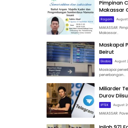
Pimpinan 
Makassar G
Ragam
August
MAKASSAR. Pim
Makassar…
Maskapai P
Beirut
Ekobis
August 
Maskapai pener
penerbangan…
Miliarder T
Durov Diis
IPTEK
August 2
MAKASSAR. Pavel
Inilah 971