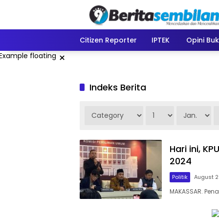
Skip
to
content
Citizen Reporter
IPTEK
Opini Bu
×
Indeks Berita
Hari ini, K
2024
Politik
August 2
MAKASSAR. Penan