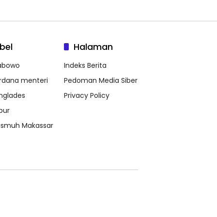
bel
Halaman
abowo
Indeks Berita
rdana menteri
Pedoman Media Siber
nglades
Privacy Policy
bur
ismuh Makassar