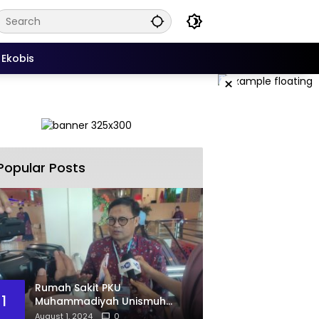
Ekobis
×
Popular Posts
Rumah Sakit PKU
1
Muhammadiyah Unismuh
Makassar Resmi Terima
August 1, 2024
0