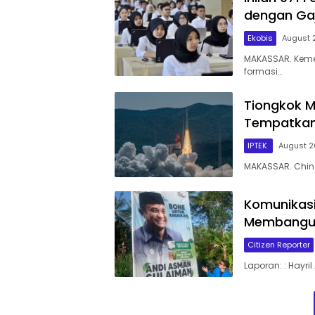
dengan Gaji
Ekobis
August 
MAKASSAR. Kemen
formasi…
Tiongkok M
Tempatkan 1
IPTEK
August 2
MAKASSAR. Chin
Komunikasi
Membangun
Citizen Reporter
Laporan: : Hayri