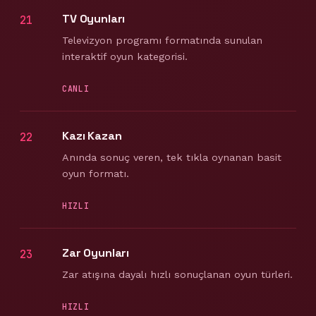
TV Oyunları
21
Televizyon programı formatında sunulan
interaktif oyun kategorisi.
CANLI
Kazı Kazan
22
Anında sonuç veren, tek tıkla oynanan basit
oyun formatı.
HIZLI
Zar Oyunları
23
Zar atışına dayalı hızlı sonuçlanan oyun türleri.
HIZLI