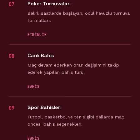
Poker Turnuvaları
07
Belirli saatlerde başlayan, ödül havuzlu turnuva
formatları.
ETKINLIK
Canlı Bahis
08
Maç devam ederken oran değişimini takip
ederek yapılan bahis türü.
BAHIS
Spor Bahisleri
09
Futbol, basketbol ve tenis gibi dallarda maç
öncesi bahis seçenekleri.
BAHIS