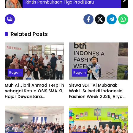
Rintis Pembukaan Tiga Prodi Baru
Related Posts
Ragam
Ragam
Muh Al Jibril Ahmad Terpilih
Siswa SDIT Al Mubarak
sebagai Ketua OSIS SMA Ki
Wakili Sulsel di Indonesia
Hajar Dewantara
Fashion Week 2026, Arya
Makassar 2026–2027
Dayyan Tampil Memukau
dengan Busana Ulos
Simetria