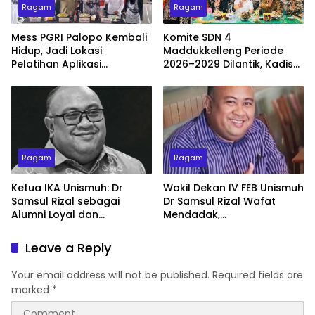
Ragam
Ragam
Mess PGRI Palopo Kembali
Komite SDN 4
Hidup, Jadi Lokasi
Maddukkelleng Periode
Pelatihan Aplikasi
2026–2029 Dilantik, Kadis
Pembelajaran Berbasis AI
Pendidikan Wajo Tekankan
Sinergi Tiga Pusat
Pendidikan
Ragam
Ragam
Ketua IKA Unismuh: Dr
Wakil Dekan IV FEB Unismuh
Samsul Rizal sebagai
Dr Samsul Rizal Wafat
Alumni Loyal dan
Mendadak,
Penggerak Organisasi
Muhammadiyah Sulsel
Kehilangan Kader Terbaik
Leave a Reply
Your email address will not be published.
Required fields are
marked
*