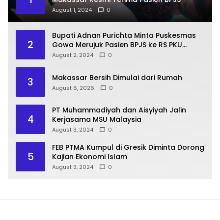
August 1, 2024
0
Bupati Adnan Purichta Minta Puskesmas
2
Gowa Merujuk Pasien BPJS ke RS PKU
Muhammadiyah Unismuh Makassar
August 2, 2024
0
Makassar Bersih Dimulai dari Rumah
3
August 6, 2026
0
PT Muhammadiyah dan Aisyiyah Jalin
4
Kerjasama MSU Malaysia
August 3, 2024
0
FEB PTMA Kumpul di Gresik Diminta Dorong
5
Kajian Ekonomi Islam
August 3, 2024
0