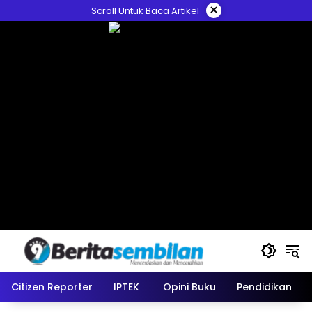
Skip
×
Scroll Untuk Baca Artikel
to
content
Citizen Reporter
IPTEK
Opini Buku
Pendidikan