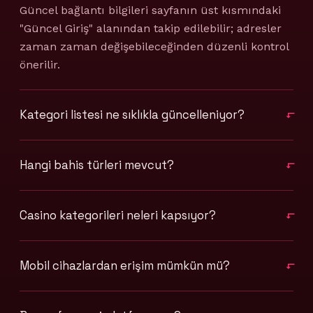
Güncel bağlantı bilgileri sayfanın üst kısmındaki
"Güncel Giriş" alanından takip edilebilir; adresler
zaman zaman değişebileceğinden düzenli kontrol
önerilir.
Kategori listesi ne sıklıkla güncelleniyor?
Hangi bahis türleri mevcut?
Casino kategorileri neleri kapsıyor?
Mobil cihazlardan erişim mümkün mü?