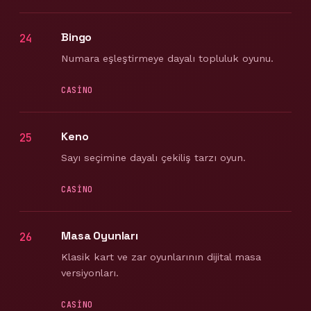
Bingo
24
Numara eşleştirmeye dayalı topluluk oyunu.
CASINO
Keno
25
Sayı seçimine dayalı çekiliş tarzı oyun.
CASINO
Masa Oyunları
26
Klasik kart ve zar oyunlarının dijital masa
versiyonları.
CASINO