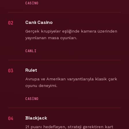
CASINO
Canlı Casino
02
Gerçek krupiyeler eşliğinde kamera üzerinden
yayınlanan masa oyunları.
CANLI
Rulet
03
Avrupa ve Amerikan varyantlarıyla klasik çark
oyunu deneyimi.
CASINO
Blackjack
04
21 puanı hedefleyen, strateji gerektiren kart