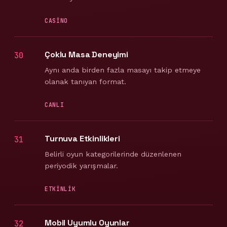
CASINO
Çoklu Masa Deneyimi
30
Aynı anda birden fazla masayı takip etmeye
olanak tanıyan format.
CANLI
Turnuva Etkinlikleri
31
Belirli oyun kategorilerinde düzenlenen
periyodik yarışmalar.
ETKINLIK
Mobil Uyumlu Oyunlar
32