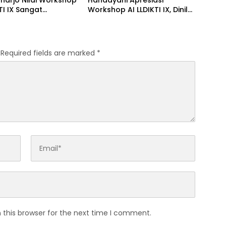
Suharjo Nilai Workshop
Handayani Apresiasi
KTI IX Sangat
Workshop AI LLDIKTI IX, Dinilai
hkan Dosen untuk
Perkuat Kompetensi Dosen
si Internasional
Hadapi Transformasi Digital
Required fields are marked
*
 this browser for the next time I comment.