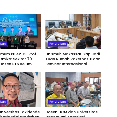
ikan
Pendidikan
mum PP APTISI Prof
Unismuh Makassar Siap Jadi
atmiko: Sekitar 70
Tuan Rumah Rakernas X dan
 Dosen PTS Belum
Seminar Internasional
fikasi, Perlu
IKAPROBSI, Hadirkan 400
atan Serdos
Peserta dari Dalam dan Luar
Negeri
ikan
Pendidikan
niversitas Lakidende
Dosen UCM dan Universitas