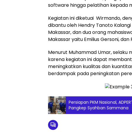
software hingga pelatihan kepada m
Kegiatan ini diketuai Wirmando, de
dibantu oleh Hendry Tanoto Kalangi 
Makassar, dan dua orang mahasiswa d
Makassar yaitu Emilius Gersoni, dan
Menurut Muhammad Umar, selaku mit
karena kegiatan ini dapat membant
meningkatkan kualitas dan kuantit
berdampak pada peningkatan pere
Persiapan PKM Nasional, ADPERT
Pangkep Syahban Sammana