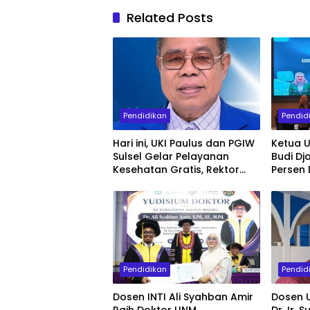
Related Posts
Pendidikan
Pendid
Hari ini, UKI Paulus dan PGIW
Ketua U
Sulsel Gelar Pelayanan
Budi Dj
Kesehatan Gratis, Rektor
Persen
Prof Agus Salim: Wujud
Terserti
Kampus Berdampak bagi
Percep
Masyarakat
Pendidikan
Pendid
Dosen INTI Ali Syahban Amir
Dosen U