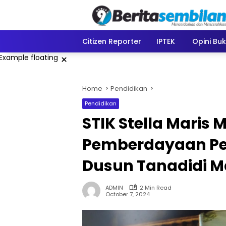
Skip
to
content
Citizen Reporter
IPTEK
Opini Bu
×
Home
Pendidikan
Pendidikan
STIK Stella Maris
Pemberdayaan Pet
Dusun Tanadidi M
ADMIN
2 Min Read
October 7, 2024