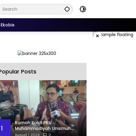
Ekobis
×
Popular Posts
Rumah Sakit PKU
1
Muhammadiyah Unismuh
Makassar Resmi Terima
August 1, 2024
0