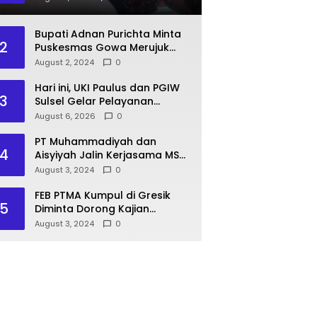
Pasien BPJS
Bupati Adnan Purichta Minta
2
Puskesmas Gowa Merujuk
Pasien BPJS ke RS PKU
August 2, 2024
0
Muhammadiyah Unismuh
Makassar
Hari ini, UKI Paulus dan PGIW
3
Sulsel Gelar Pelayanan
Kesehatan Gratis, Rektor Prof
August 6, 2026
0
Agus Salim: Wujud Kampus
Berdampak bagi Masyarakat
PT Muhammadiyah dan
4
Aisyiyah Jalin Kerjasama MSU
Malaysia
August 3, 2024
0
FEB PTMA Kumpul di Gresik
5
Diminta Dorong Kajian
Ekonomi Islam
August 3, 2024
0