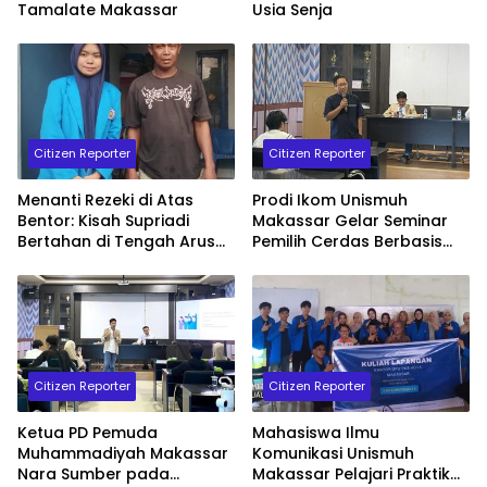
Tamalate Makassar
Usia Senja
Citizen Reporter
Citizen Reporter
Menanti Rezeki di Atas
Prodi Ikom Unismuh
Bentor: Kisah Supriadi
Makassar Gelar Seminar
Bertahan di Tengah Arus
Pemilih Cerdas Berbasis
Zaman
Nilai-Nilai Lokal Sulsel
Hadirkan Dr. Nur Wahid
dan Muhammad Fauzan
Citizen Reporter
Citizen Reporter
Ketua PD Pemuda
Mahasiswa Ilmu
Muhammadiyah Makassar
Komunikasi Unismuh
Nara Sumber pada
Makassar Pelajari Praktik