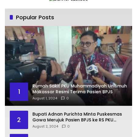
Popular Posts
Rumah Sakit PKU Muhammadiyah Unismuh
1
Makassar Resmi Terima Pasien BPJS
August 1, 2024
0
Bupati Adnan Purichta Minta Puskesmas
2
Gowa Merujuk Pasien BPJS ke RS PKU
Muhammadiyah Unismuh Makassar
August 2, 2024
0