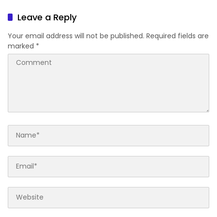
Seminar Pemilih Cerdas
Politik di Kantor PKS
Berbasis Nilai Lokal Sulsel
Makassar
Leave a Reply
di Fisip Unismuh Makassar
Your email address will not be published.
Required fields are
marked
*