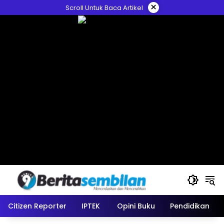
Skip
×
Scroll Untuk Baca Artikel
to
content
Citizen Reporter
IPTEK
Opini Buku
Pendidikan