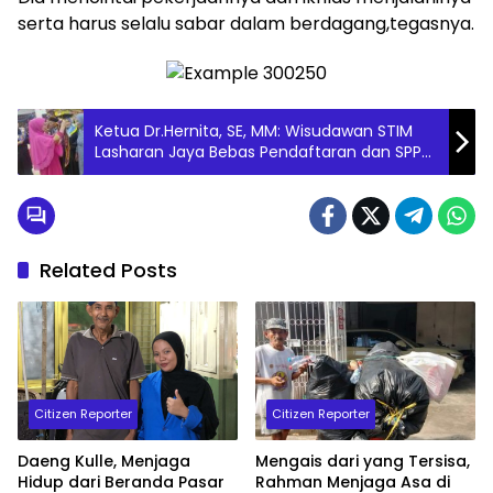
serta harus selalu sabar dalam berdagang,tegasnya.
Ketua Dr.Hernita, SE, MM: Wisudawan STIM
Lasharan Jaya Bebas Pendaftaran dan SPP
Lanjut Studi Prodi Magister Manajemen
Related Posts
Citizen Reporter
Citizen Reporter
Daeng Kulle, Menjaga
Mengais dari yang Tersisa,
Hidup dari Beranda Pasar
Rahman Menjaga Asa di