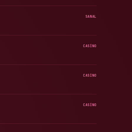
SANAL
CASINO
CASINO
CASINO