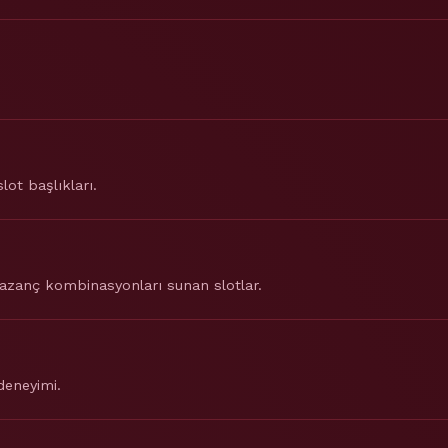
lot başlıkları.
kazanç kombinasyonları sunan slotlar.
deneyimi.