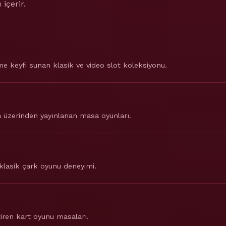
 içerir.
 keyfi sunan klasik ve video slot koleksiyonu.
a üzerinden yayınlanan masa oyunları.
klasik çark oyunu deneyimi.
tiren kart oyunu masaları.