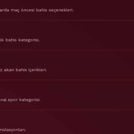
llarda maç öncesi bahis seçenekleri.
ik bahis kategorisi.
z akan bahis içerikleri.
al spor kategorisi.
mülasyonları.