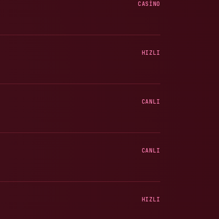
CASINO
HIZLI
CANLI
CANLI
HIZLI