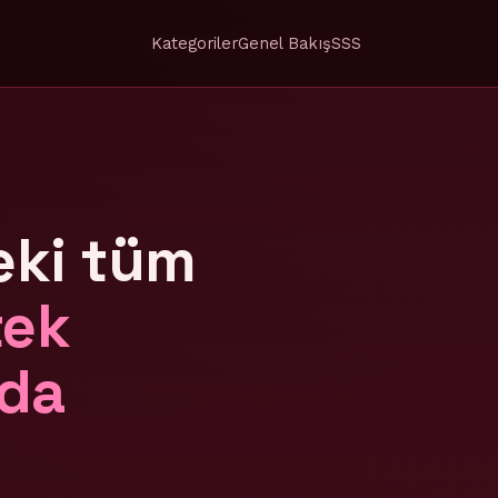
Kategoriler
Genel Bakış
SSS
eki tüm
tek
da