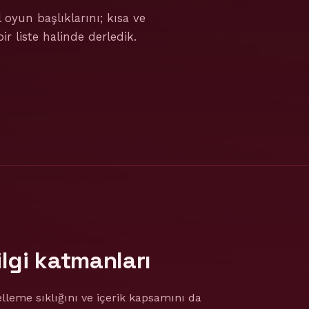
l oyun başlıklarını; kısa ve
r liste halinde derledik.
lgi katmanları
celleme sıklığını ve içerik kapsamını da