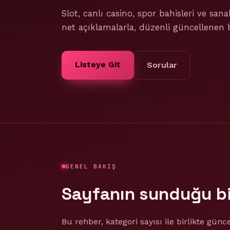
Slot, canlı casino, spor bahisleri ve sana
net açıklamalarla, düzenli güncellenen bi
Listeye Git
Sorular
GENEL BAKIŞ
Sayfanın sunduğu bi
Bu rehber, kategori sayısı ile birlikte gün