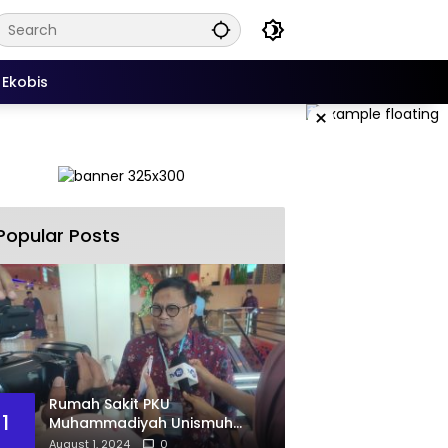
Ekobis
×
Popular Posts
Rumah Sakit PKU
1
Muhammadiyah Unismuh
Makassar Resmi Terima
August 1, 2024
0