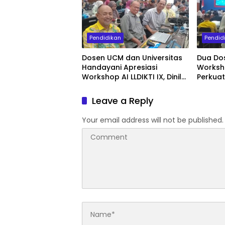
Pendidikan
Pendid
Dosen UCM dan Universitas
Dua Dos
Handayani Apresiasi
Worksho
Workshop AI LLDIKTI IX, Dinilai
Perkua
Perkuat Kompetensi Dosen
Publikas
Hadapi Transformasi Digital
Leave a Reply
Your email address will not be published.