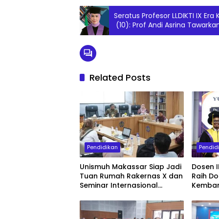
Seratus Profesor LLDIKTI IX E
(10): Prof Andi Asrina Tawarka
Pelibatan Komunitas Lokal Ti
Pencegahan HIV/AIDS
Related Posts
Pendidikan
Pendid
Unismuh Makassar Siap Jadi
Dosen I
Tuan Rumah Rakernas X dan
Raih Do
Seminar Internasional
Kemban
IKAPROBSI, Hadirkan 400
Pembela
Peserta dari Dalam dan Luar
Komunik
Negeri