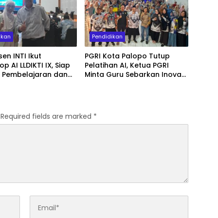
ikan
Pendidikan
en INTI Ikut
PGRI Kota Palopo Tutup
p AI LLDIKTI IX, Siap
Pelatihan AI, Ketua PGRI
t Pembelajaran dan
Minta Guru Sebarkan Inovasi
i Ilmiah
ke Sekolah
Required fields are marked
*