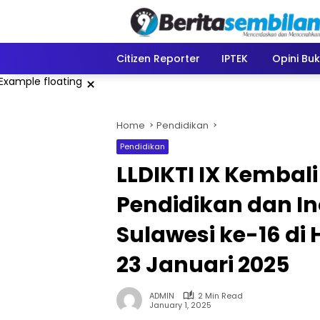
Skip
to
content
Citizen Reporter
IPTEK
Opini Bu
×
Home
Pendidikan
Pendidikan
LLDIKTI IX Kembal
Pendidikan dan In
Sulawesi ke-16 di 
23 Januari 2025
ADMIN
2 Min Read
January 1, 2025