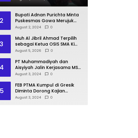
Pasien BPJS
Bupati Adnan Purichta Minta
2
Puskesmas Gowa Merujuk
Pasien BPJS ke RS PKU
August 2, 2024
0
Muhammadiyah Unismuh
Makassar
Muh Al Jibril Ahmad Terpilih
3
sebagai Ketua OSIS SMA Ki
Hajar Dewantara Makassar
August 5, 2026
0
2026–2027
PT Muhammadiyah dan
4
Aisyiyah Jalin Kerjasama MSU
Malaysia
August 3, 2024
0
FEB PTMA Kumpul di Gresik
5
Diminta Dorong Kajian
Ekonomi Islam
August 3, 2024
0