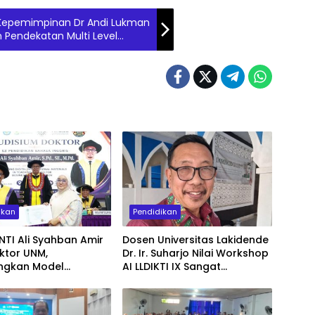
ra Kepemimpinan Dr Andi Lukman
n Pendekatan Multi Level
ngkatkan Kesadaran dan
ikan
Pendidikan
NTI Ali Syahban Amir
Dosen Universitas Lakidende
ktor UNM,
Dr. Ir. Suharjo Nilai Workshop
gkan Model
AI LLDIKTI IX Sangat
jaran Digital untuk
Dibutuhkan Dosen untuk
asi Bisnis
Publikasi Internasional