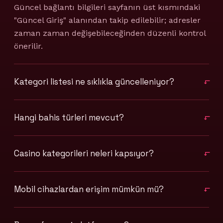
Güncel bağlantı bilgileri sayfanın üst kısmındaki
"Güncel Giriş" alanından takip edilebilir; adresler
zaman zaman değişebileceğinden düzenli kontrol
önerilir.
Kategori listesi ne sıklıkla güncelleniyor?
Hangi bahis türleri mevcut?
Casino kategorileri neleri kapsıyor?
Mobil cihazlardan erişim mümkün mü?