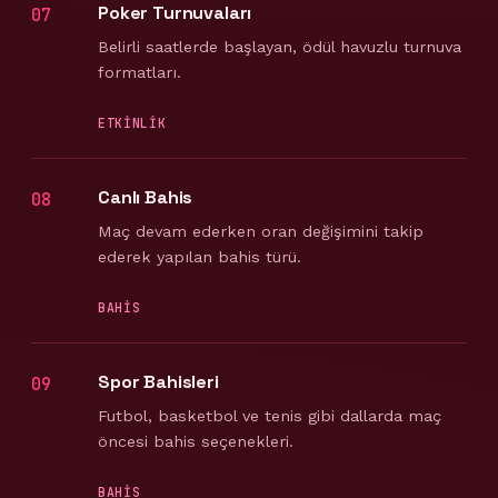
Poker Turnuvaları
07
Belirli saatlerde başlayan, ödül havuzlu turnuva
formatları.
ETKINLIK
Canlı Bahis
08
Maç devam ederken oran değişimini takip
ederek yapılan bahis türü.
BAHIS
Spor Bahisleri
09
Futbol, basketbol ve tenis gibi dallarda maç
öncesi bahis seçenekleri.
BAHIS