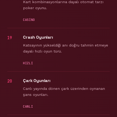
Kart kombinasyonlarına dayalı otomat tarzı
poker oyunu.
CASINO
Crash Oyunları
19
Katsayının yükseldiği anı doğru tahmin etmeye
dayalı hızlı oyun türü.
HIZLI
Çark Oyunları
20
Canlı yayında dönen çark üzerinden oynanan
şans oyunları.
CANLI