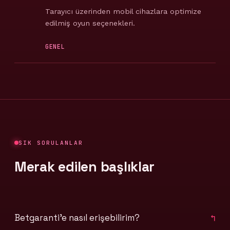
Tarayıcı üzerinden mobil cihazlara optimize
edilmiş oyun seçenekleri.
GENEL
SIK SORULANLAR
Merak edilen başlıklar
Betgaranti'e nasıl erişebilirim?