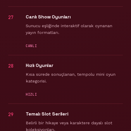
Canlı Show Oyunları
27
Sunucu eşliğinde interaktif olarak oynanan
yayın formatları.
CANLI
Hızlı Oyunlar
28
Kısa sürede sonuçlanan, tempolu mini oyun
kategorisi.
HIZLI
Temalı Slot Serileri
29
Belirli bir hikaye veya karaktere dayalı slot
koleksiyonları.