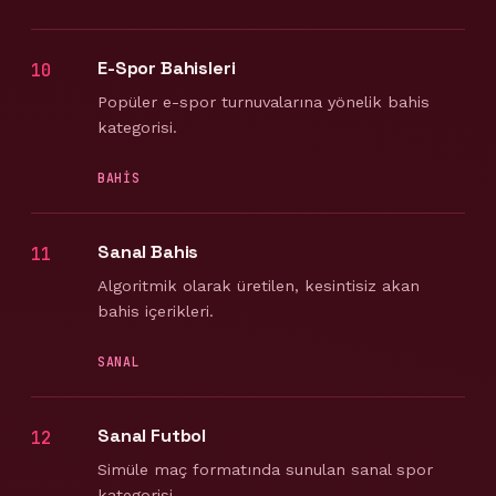
E-Spor Bahisleri
10
Popüler e-spor turnuvalarına yönelik bahis
kategorisi.
BAHIS
Sanal Bahis
11
Algoritmik olarak üretilen, kesintisiz akan
bahis içerikleri.
SANAL
Sanal Futbol
12
Simüle maç formatında sunulan sanal spor
kategorisi.