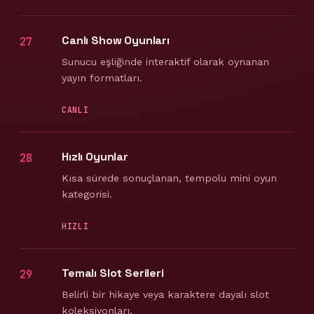
Canlı Show Oyunları
27
Sunucu eşliğinde interaktif olarak oynanan
yayın formatları.
CANLI
Hızlı Oyunlar
28
Kısa sürede sonuçlanan, tempolu mini oyun
kategorisi.
HIZLI
Temalı Slot Serileri
29
Belirli bir hikaye veya karaktere dayalı slot
koleksiyonları.