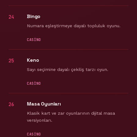
Bingo
24
Numara eşleştirmeye dayalı topluluk oyunu.
CASINO
Keno
25
Sayı seçimine dayalı çekiliş tarzı oyun.
CASINO
Masa Oyunları
26
Klasik kart ve zar oyunlarının dijital masa
versiyonları.
CASINO