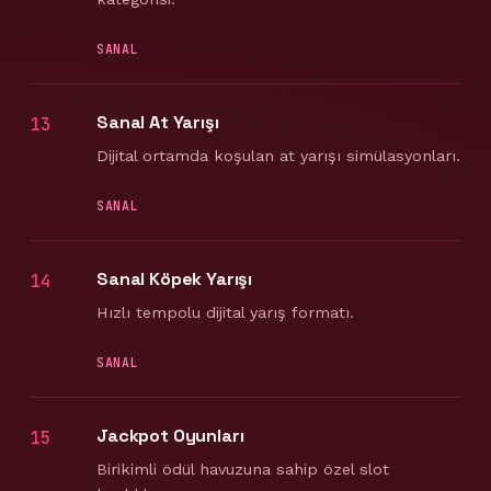
SANAL
Sanal At Yarışı
13
Dijital ortamda koşulan at yarışı simülasyonları.
SANAL
Sanal Köpek Yarışı
14
Hızlı tempolu dijital yarış formatı.
SANAL
Jackpot Oyunları
15
Birikimli ödül havuzuna sahip özel slot