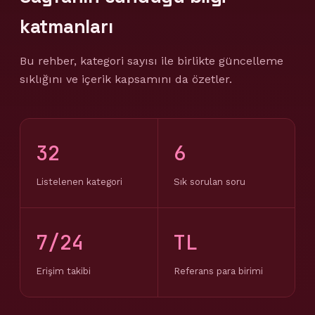
katmanları
Bu rehber, kategori sayısı ile birlikte güncelleme
sıklığını ve içerik kapsamını da özetler.
32
6
Listelenen kategori
Sık sorulan soru
7/24
TL
Erişim takibi
Referans para birimi