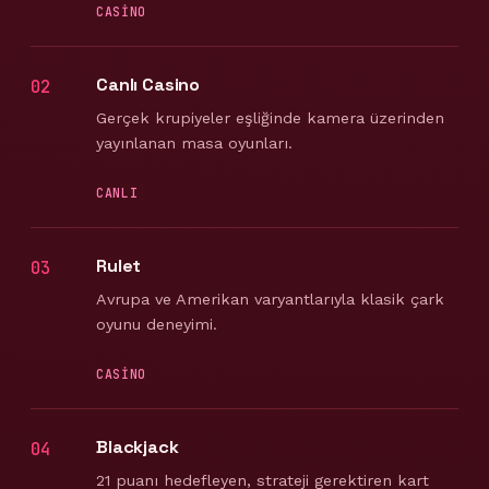
CASINO
Canlı Casino
02
Gerçek krupiyeler eşliğinde kamera üzerinden
yayınlanan masa oyunları.
CANLI
Rulet
03
Avrupa ve Amerikan varyantlarıyla klasik çark
oyunu deneyimi.
CASINO
Blackjack
04
21 puanı hedefleyen, strateji gerektiren kart