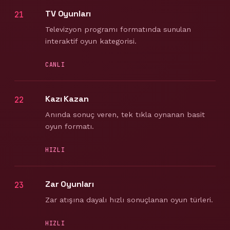
TV Oyunları
21
Televizyon programı formatında sunulan
interaktif oyun kategorisi.
CANLI
Kazı Kazan
22
Anında sonuç veren, tek tıkla oynanan basit
oyun formatı.
HIZLI
Zar Oyunları
23
Zar atışına dayalı hızlı sonuçlanan oyun türleri.
HIZLI