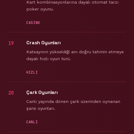
Kart kombinasyonlarına dayalı otomat tarzı
poker oyunu.
CASINO
Crash Oyunları
19
Katsayının yükseldiği anı doğru tahmin etmeye
dayalı hızlı oyun türü.
HIZLI
Çark Oyunları
20
Canlı yayında dönen çark üzerinden oynanan
şans oyunları.
CANLI