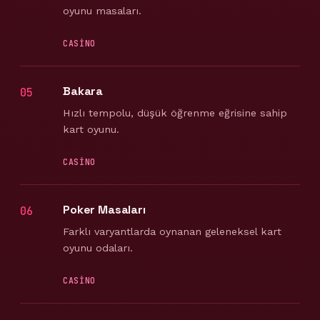
oyunu masaları.
CASINO
Bakara
05
Hızlı tempolu, düşük öğrenme eğrisine sahip
kart oyunu.
CASINO
Poker Masaları
06
Farklı varyantlarda oynanan geleneksel kart
oyunu odaları.
CASINO