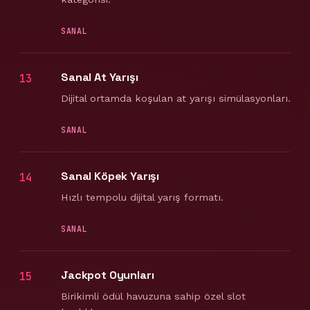
SANAL
Sanal At Yarışı
13
Dijital ortamda koşulan at yarışı simülasyonları.
SANAL
Sanal Köpek Yarışı
14
Hızlı tempolu dijital yarış formatı.
SANAL
Jackpot Oyunları
15
Birikimli ödül havuzuna sahip özel slot