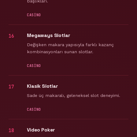
başlıkları.
CASINO
Megaways Slotlar
16
Değişken makara yapısıyla farklı kazanç
kombinasyonları sunan slotlar.
CASINO
Klasik Slotlar
17
Sade üç makaralı, geleneksel slot deneyimi.
CASINO
Video Poker
18