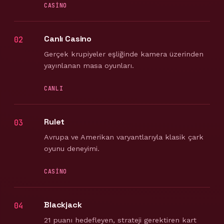
CASINO
Canlı Casino
02
Gerçek krupiyeler eşliğinde kamera üzerinden
yayınlanan masa oyunları.
CANLI
Rulet
03
Avrupa ve Amerikan varyantlarıyla klasik çark
oyunu deneyimi.
CASINO
Blackjack
04
21 puanı hedefleyen, strateji gerektiren kart