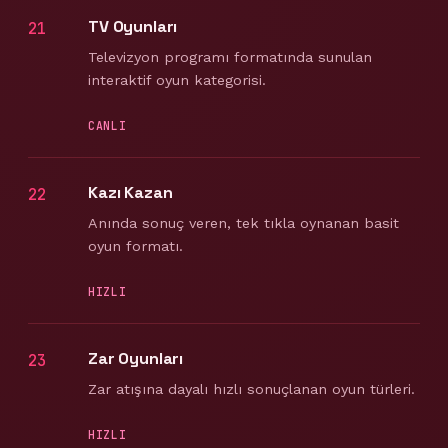
TV Oyunları
21
Televizyon programı formatında sunulan
interaktif oyun kategorisi.
CANLI
Kazı Kazan
22
Anında sonuç veren, tek tıkla oynanan basit
oyun formatı.
HIZLI
Zar Oyunları
23
Zar atışına dayalı hızlı sonuçlanan oyun türleri.
HIZLI