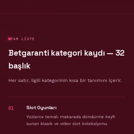
TAM LISTE
Betgaranti kategori kaydı — 32
başlık
Her satır, ilgili kategorinin kısa bir tanımını içerir.
Slot Oyunları
01
Yüzlerce temalı makarada döndürme keyfi
sunan klasik ve video slot koleksiyonu.