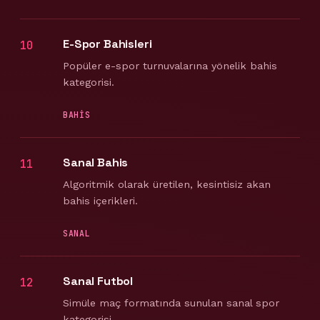
E-Spor Bahisleri
10
Popüler e-spor turnuvalarına yönelik bahis
kategorisi.
BAHIS
Sanal Bahis
11
Algoritmik olarak üretilen, kesintisiz akan
bahis içerikleri.
SANAL
Sanal Futbol
12
Simüle maç formatında sunulan sanal spor
kategorisi.