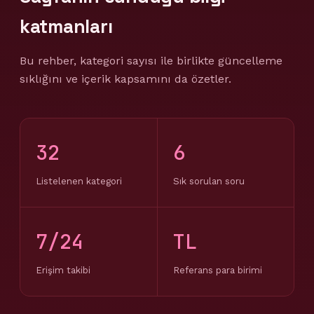
katmanları
Bu rehber, kategori sayısı ile birlikte güncelleme
sıklığını ve içerik kapsamını da özetler.
32
6
Listelenen kategori
Sık sorulan soru
7/24
TL
Erişim takibi
Referans para birimi