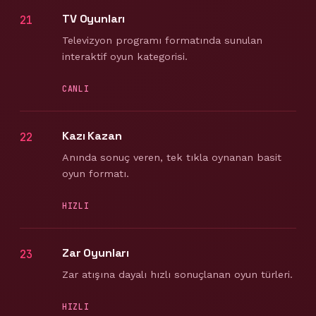
TV Oyunları
21
Televizyon programı formatında sunulan
interaktif oyun kategorisi.
CANLI
Kazı Kazan
22
Anında sonuç veren, tek tıkla oynanan basit
oyun formatı.
HIZLI
Zar Oyunları
23
Zar atışına dayalı hızlı sonuçlanan oyun türleri.
HIZLI