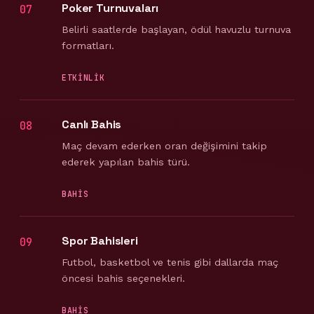
Poker Turnuvaları
07
Belirli saatlerde başlayan, ödül havuzlu turnuva
formatları.
ETKINLIK
Canlı Bahis
08
Maç devam ederken oran değişimini takip
ederek yapılan bahis türü.
BAHIS
Spor Bahisleri
09
Futbol, basketbol ve tenis gibi dallarda maç
öncesi bahis seçenekleri.
BAHIS