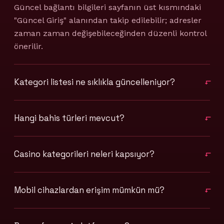
Güncel bağlantı bilgileri sayfanın üst kısmındaki
"Güncel Giriş" alanından takip edilebilir; adresler
zaman zaman değişebileceğinden düzenli kontrol
önerilir.
Kategori listesi ne sıklıkla güncelleniyor?
Hangi bahis türleri mevcut?
Casino kategorileri neleri kapsıyor?
Mobil cihazlardan erişim mümkün mü?