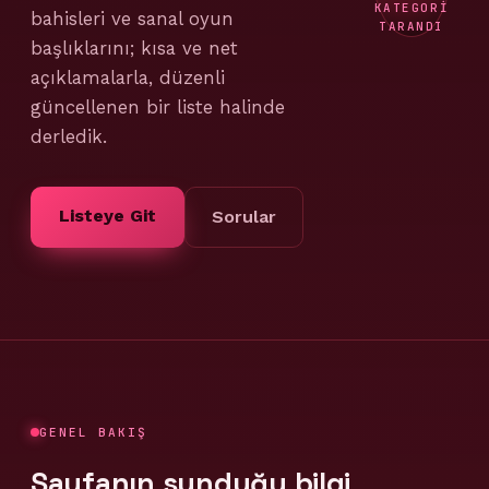
KATEGORI
bahisleri ve sanal oyun
TARANDI
başlıklarını; kısa ve net
açıklamalarla, düzenli
güncellenen bir liste halinde
derledik.
Listeye Git
Sorular
GENEL BAKIŞ
Sayfanın sunduğu bilgi