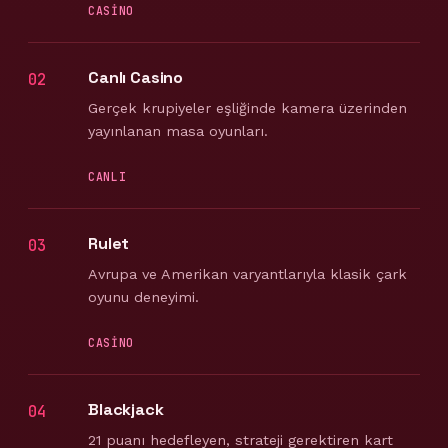
CASINO
Canlı Casino
02
Gerçek krupiyeler eşliğinde kamera üzerinden
yayınlanan masa oyunları.
CANLI
Rulet
03
Avrupa ve Amerikan varyantlarıyla klasik çark
oyunu deneyimi.
CASINO
Blackjack
04
21 puanı hedefleyen, strateji gerektiren kart