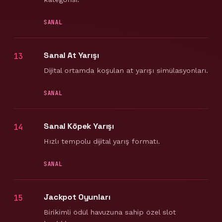
SANAL
Sanal At Yarışı
13
Dijital ortamda koşulan at yarışı simülasyonları.
SANAL
Sanal Köpek Yarışı
14
Hızlı tempolu dijital yarış formatı.
SANAL
Jackpot Oyunları
15
Birikimli ödül havuzuna sahip özel slot