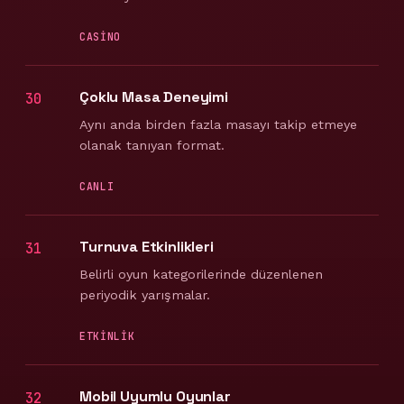
CASINO
Çoklu Masa Deneyimi
30
Aynı anda birden fazla masayı takip etmeye
olanak tanıyan format.
CANLI
Turnuva Etkinlikleri
31
Belirli oyun kategorilerinde düzenlenen
periyodik yarışmalar.
ETKINLIK
Mobil Uyumlu Oyunlar
32