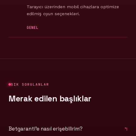
Tarayıcı üzerinden mobil cihazlara optimize
edilmiş oyun seçenekleri.
GENEL
SIK SORULANLAR
Merak edilen başlıklar
Betgaranti'e nasıl erişebilirim?