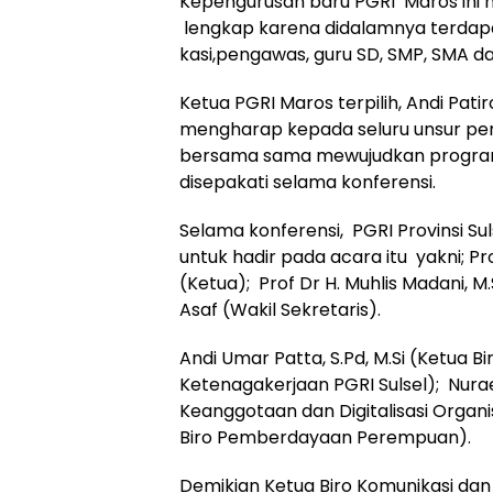
Kepengurusan baru PGRI Maros ini
lengkap karena didalamnya terdapa
kasi,pengawas, guru SD, SMP, SMA da
Ketua PGRI Maros terpilih, Andi Pati
mengharap kepada seluru unsur pen
bersama sama mewujudkan program
disepakati selama konferensi.
Selama konferensi, PGRI Provinsi S
untuk hadir pada acara itu yakni; Pr
(Ketua); Prof Dr H. Muhlis Madani, M.
Asaf (Wakil Sekretaris).
Andi Umar Patta, S.Pd, M.Si (Ketua B
Ketenagakerjaan PGRI Sulsel); Nuraen
Keanggotaan dan Digitalisasi Organis
Biro Pemberdayaan Perempuan).
Demikian Ketua Biro Komunikasi dan I