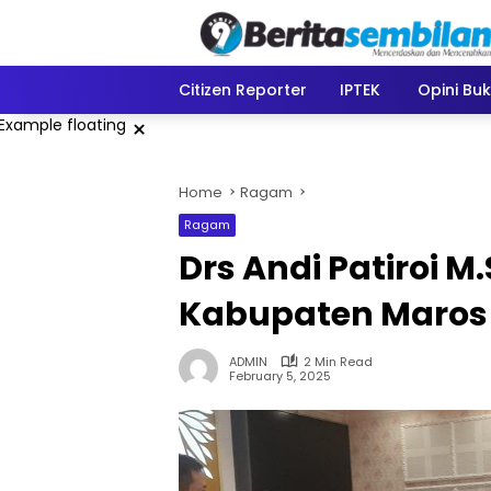
Skip
to
content
Citizen Reporter
IPTEK
Opini Bu
×
Home
Ragam
Ragam
Drs Andi Patiroi M
Kabupaten Maros 
ADMIN
2 Min Read
February 5, 2025