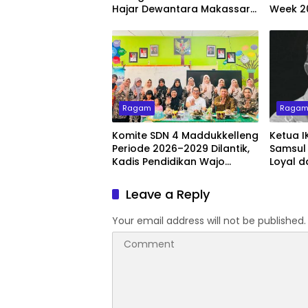
Hajar Dewantara Makassar
Week 2
2026–2027
Tampil
Busana 
Ragam
Raga
Komite SDN 4 Maddukkelleng
Ketua I
Periode 2026–2029 Dilantik,
Samsul 
Kadis Pendidikan Wajo
Loyal 
Tekankan Sinergi Tiga Pusat
Organis
Pendidikan
Leave a Reply
Your email address will not be published.