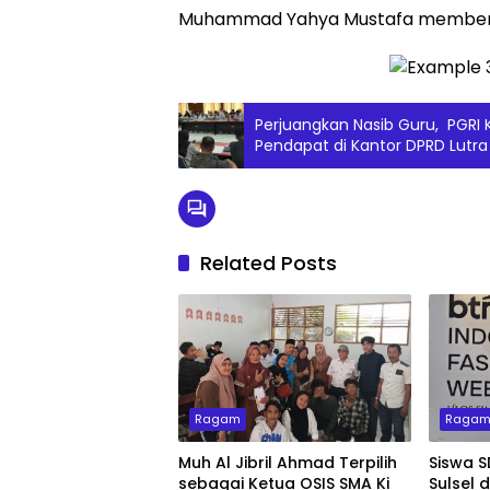
Muhammad Yahya Mustafa memberi
Perjuangkan Nasib Guru, PGRI
Pendapat di Kantor DPRD Lutr
Related Posts
Ragam
Raga
Muh Al Jibril Ahmad Terpilih
Siswa S
sebagai Ketua OSIS SMA Ki
Sulsel 