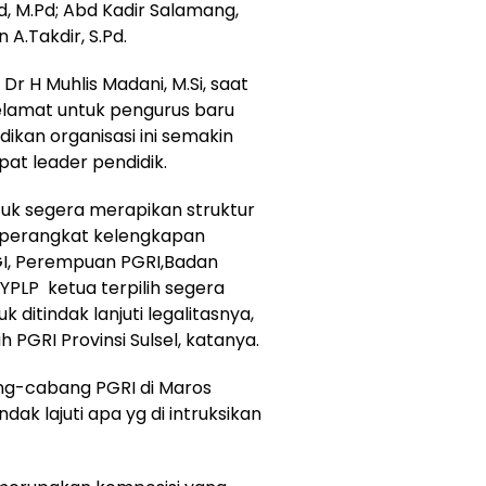
d, M.Pd; Abd Kadir Salamang,
 A.Takdir, S.Pd.
 Dr H Muhlis Madani, M.Si, saat
elamat untuk pengurus baru
kan organisasi ini semakin
at leader pendidik.
tuk segera merapikan struktur
 perangkat kelengkapan
GI, Perempuan PGRI,Badan
YPLP ketua terpilih segera
k ditindak lanjuti legalitasnya,
GRI Provinsi Sulsel, katanya.
ng-cabang PGRI di Maros
ak lajuti apa yg di intruksikan