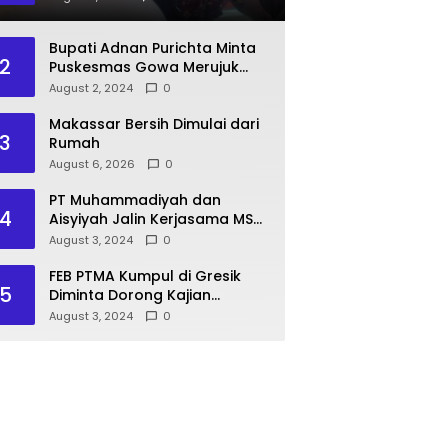
Pasien BPJS
Bupati Adnan Purichta Minta
2
Puskesmas Gowa Merujuk
Pasien BPJS ke RS PKU
August 2, 2024
0
Muhammadiyah Unismuh
Makassar
Makassar Bersih Dimulai dari
3
Rumah
August 6, 2026
0
PT Muhammadiyah dan
4
Aisyiyah Jalin Kerjasama MSU
Malaysia
August 3, 2024
0
FEB PTMA Kumpul di Gresik
5
Diminta Dorong Kajian
Ekonomi Islam
August 3, 2024
0