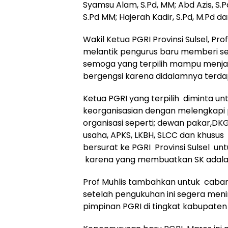
Syamsu Alam, S.Pd, MM; Abd Azis, S.P
S.Pd MM; Hajerah Kadir, S.Pd, M.Pd dan
Wakil Ketua PGRI Provinsi Sulsel, Prof
melantik pengurus baru memberi s
semoga yang terpilih mampu menjadi
bergengsi karena didalamnya terdap
Ketua PGRI yang terpilih diminta un
keorganisasian dengan melengkapi
organisasi seperti; dewan pakar,DK
usaha, APKS, LKBH, SLCC dan khusus 
bersurat ke PGRI Provinsi Sulsel untu
karena yang membuatkan SK adalah P
Prof Muhlis tambahkan untuk caba
setelah pengukuhan ini segera menind
pimpinan PGRI di tingkat kabupaten