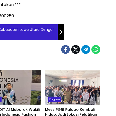
takan.***
 Kabupaten Luwu Utara Dengar
a
m
Ragam
DIT Al Mubarak Wakili
Mess PGRI Palopo Kembali
di Indonesia Fashion
Hidup, Jadi Lokasi Pelatihan