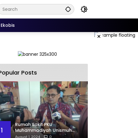
Ekobis
×
Popular Posts
Rumah Sakit PKU
1
Muhammadiyah Unismuh
Makassar Resmi Terima
August 1, 2024
0