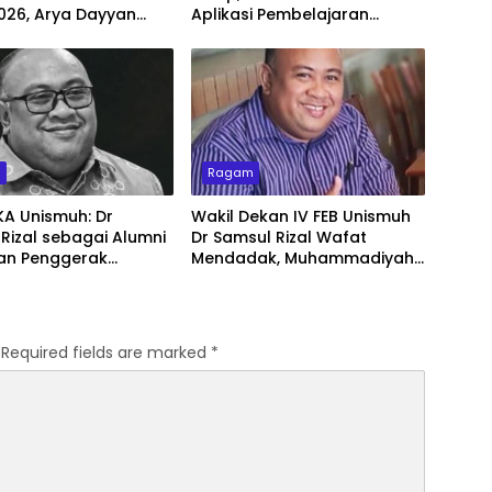
026, Arya Dayyan
Aplikasi Pembelajaran
 Memukau dengan
Berbasis AI
Ulos Simetria
m
Ragam
KA Unismuh: Dr
Wakil Dekan IV FEB Unismuh
Rizal sebagai Alumni
Dr Samsul Rizal Wafat
dan Penggerak
Mendadak, Muhammadiyah
asi
Sulsel Kehilangan Kader
Terbaik
Required fields are marked
*