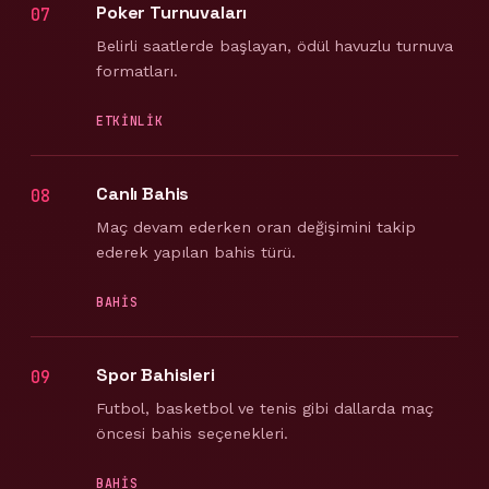
Poker Turnuvaları
07
Belirli saatlerde başlayan, ödül havuzlu turnuva
formatları.
ETKINLIK
Canlı Bahis
08
Maç devam ederken oran değişimini takip
ederek yapılan bahis türü.
BAHIS
Spor Bahisleri
09
Futbol, basketbol ve tenis gibi dallarda maç
öncesi bahis seçenekleri.
BAHIS