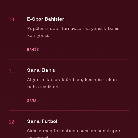
E-Spor Bahisleri
10
Popüler e-spor turnuvalarına yönelik bahis
kategorisi.
BAHIS
Sanal Bahis
11
Algoritmik olarak üretilen, kesintisiz akan
bahis içerikleri.
SANAL
Sanal Futbol
12
Simüle maç formatında sunulan sanal spor
kategorisi.