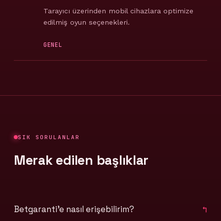
Tarayıcı üzerinden mobil cihazlara optimize
edilmiş oyun seçenekleri.
GENEL
SIK SORULANLAR
Merak edilen başlıklar
Betgaranti'e nasıl erişebilirim?