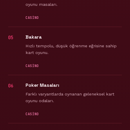
oyunu masaları.
CASINO
Bakara
05
Hızlı tempolu, düşük öğrenme eğrisine sahip
kart oyunu.
CASINO
Poker Masaları
06
Farklı varyantlarda oynanan geleneksel kart
oyunu odaları.
CASINO