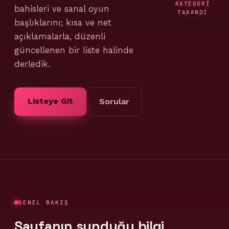
KATEGORI
bahisleri ve sanal oyun
TARANDI
başlıklarını; kısa ve net
açıklamalarla, düzenli
güncellenen bir liste halinde
derledik.
Listeye Git
Sorular
GENEL BAKIŞ
Sayfanın sunduğu bilgi