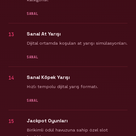
SANAL
Sanal At Yarışı
13
Dijital ortamda koşulan at yarışı simülasyonları.
SANAL
Sanal Köpek Yarışı
14
Hızlı tempolu dijital yarış formatı.
SANAL
Jackpot Oyunları
15
Birikimli ödül havuzuna sahip özel slot