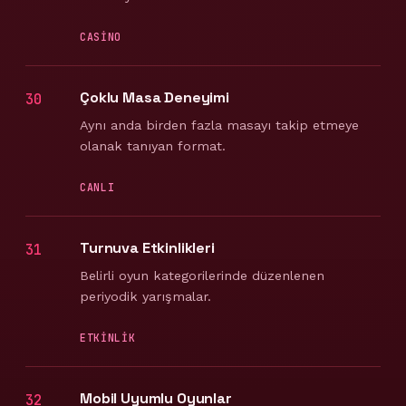
CASINO
Çoklu Masa Deneyimi
30
Aynı anda birden fazla masayı takip etmeye
olanak tanıyan format.
CANLI
Turnuva Etkinlikleri
31
Belirli oyun kategorilerinde düzenlenen
periyodik yarışmalar.
ETKINLIK
Mobil Uyumlu Oyunlar
32