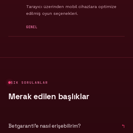
Tarayıcı üzerinden mobil cihazlara optimize
edilmiş oyun seçenekleri.
GENEL
SIK SORULANLAR
Merak edilen başlıklar
Betgaranti'e nasıl erişebilirim?