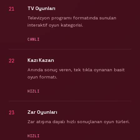
TV Oyunları
21
Televizyon programı formatında sunulan
interaktif oyun kategorisi.
CANLI
Kazı Kazan
22
Anında sonuç veren, tek tıkla oynanan basit
oyun formatı.
HIZLI
Zar Oyunları
23
Zar atışına dayalı hızlı sonuçlanan oyun türleri.
HIZLI