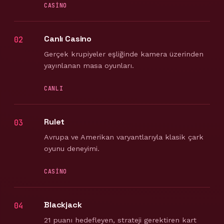
CASINO
Canlı Casino
02
Gerçek krupiyeler eşliğinde kamera üzerinden
yayınlanan masa oyunları.
CANLI
Rulet
03
Avrupa ve Amerikan varyantlarıyla klasik çark
oyunu deneyimi.
CASINO
Blackjack
04
21 puanı hedefleyen, strateji gerektiren kart