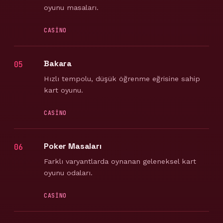
oyunu masaları.
CASINO
Bakara
05
Hızlı tempolu, düşük öğrenme eğrisine sahip
kart oyunu.
CASINO
Poker Masaları
06
Farklı varyantlarda oynanan geleneksel kart
oyunu odaları.
CASINO