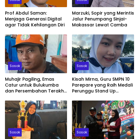
Prof Abdul Saman:
Marzuki, Sopir yang Merintis
Menjaga Generasi Digital
Jalur Penumpang Sinjai-
agar Tidak Kehilangan Diri
Makassar Lewat Camba
Sosok
Sosok
Muhajir Pagiling, Emas
Kisah Mirna, Guru SMPN 10
Catur untuk Bulukumba
Parepare yang Raih Medali
dan Persembahan Terakhir
Perunggu Stand Up
bagi Almarhum H.
Comedy Porsenijar Sidrap
Mappasomba
2026
Sosok
Sosok