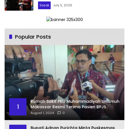
Sosok
July 5, 2026
Popular Posts
Rumah Sakit PKU Muhammadiyah Unismuh
1
Makassar Resmi Terima Pasien BPJS
August 1, 2024
0
Bupati Adnan Purichta Minta Puskesmas