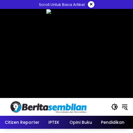
Skip
×
Scroll Untuk Baca Artikel
to
content
Citizen Reporter
IPTEK
Opini Buku
Pendidikan