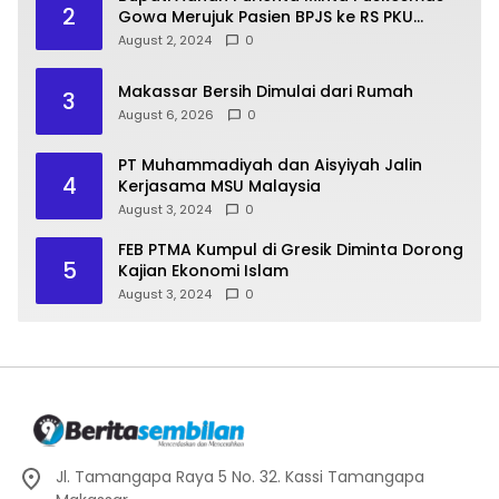
2
Gowa Merujuk Pasien BPJS ke RS PKU
Muhammadiyah Unismuh Makassar
August 2, 2024
0
Makassar Bersih Dimulai dari Rumah
3
August 6, 2026
0
PT Muhammadiyah dan Aisyiyah Jalin
4
Kerjasama MSU Malaysia
August 3, 2024
0
FEB PTMA Kumpul di Gresik Diminta Dorong
5
Kajian Ekonomi Islam
August 3, 2024
0
Jl. Tamangapa Raya 5 No. 32. Kassi Tamangapa