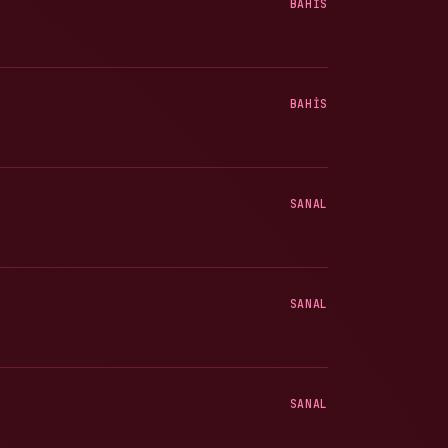
BAHIS
BAHIS
SANAL
SANAL
SANAL