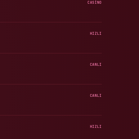
CASINO
HIZLI
CANLI
CANLI
HIZLI