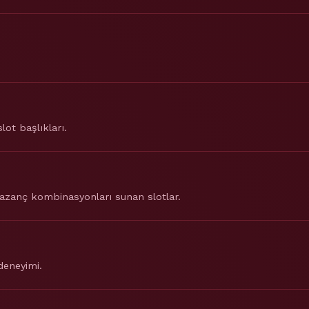
lot başlıkları.
kazanç kombinasyonları sunan slotlar.
deneyimi.