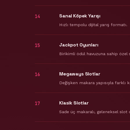
Sanal Köpek Yarışı
14
Hızlı tempolu dijital yarış formatı.
Jackpot Oyunları
15
Birikimli ödül havuzuna sahip özel s
Megaways Slotlar
16
Değişken makara yapısıyla farklı 
Klasik Slotlar
17
Sade üç makaralı, geleneksel slot 