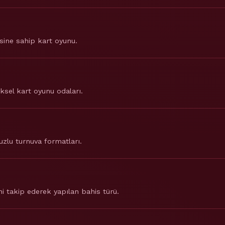
sine sahip kart oyunu.
ksel kart oyunu odaları.
vuzlu turnuva formatları.
 takip ederek yapılan bahis türü.