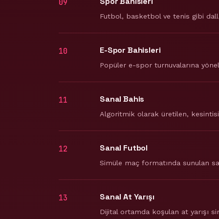
Spor Bahisleri
09
Futbol, basketbol ve tenis gibi da
E-Spor Bahisleri
10
Popüler e-spor turnuvalarına yönel
Sanal Bahis
11
Algoritmik olarak üretilen, kesintisi
Sanal Futbol
12
Simüle maç formatında sunulan san
Sanal At Yarışı
13
Dijital ortamda koşulan at yarışı si