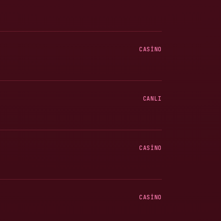
CASINO
CANLI
CASINO
CASINO