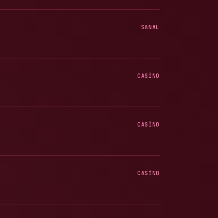
SANAL
CASINO
CASINO
CASINO