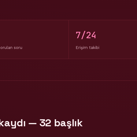
7/24
sorulan soru
Erişim takibi
kaydı — 32 başlık