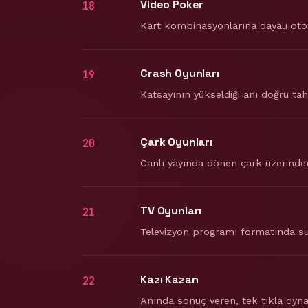
Video Poker
18
Kart kombinasyonlarına dayalı oto
Crash Oyunları
19
Katsayının yükseldiği anı doğru tah
Çark Oyunları
20
Canlı yayında dönen çark üzerinde
TV Oyunları
21
Televizyon programı formatında sun
Kazı Kazan
22
Anında sonuç veren, tek tıkla oyn