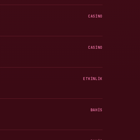
CASINO
CASINO
ETKINLIK
BAHIS