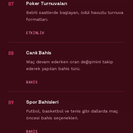
Poker Turnuvaları
07
Belirli saatlerde başlayan, ödül havuzlu turnuva
formatları.
ETKINLIK
Canlı Bahis
08
Maç devam ederken oran değişimini takip
ederek yapılan bahis türü.
BAHIS
Spor Bahisleri
09
Futbol, basketbol ve tenis gibi dallarda maç
öncesi bahis seçenekleri.
BAHIS