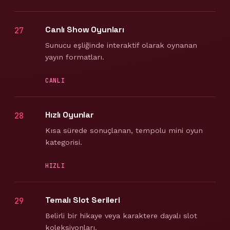
Canlı Show Oyunları
27
Sunucu eşliğinde interaktif olarak oynanan
yayın formatları.
CANLI
Hızlı Oyunlar
28
Kısa sürede sonuçlanan, tempolu mini oyun
kategorisi.
HIZLI
Temalı Slot Serileri
29
Belirli bir hikaye veya karaktere dayalı slot
koleksiyonları.