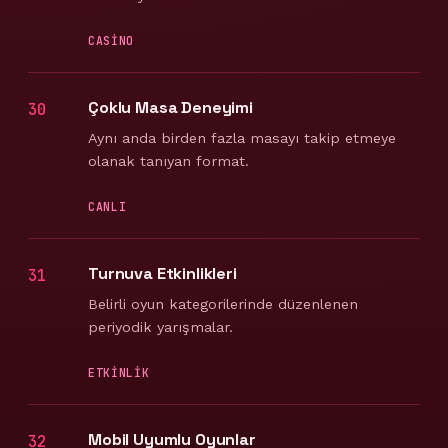
CASINO
Çoklu Masa Deneyimi
30
Aynı anda birden fazla masayı takip etmeye
olanak tanıyan format.
CANLI
Turnuva Etkinlikleri
31
Belirli oyun kategorilerinde düzenlenen
periyodik yarışmalar.
ETKINLIK
Mobil Uyumlu Oyunlar
32