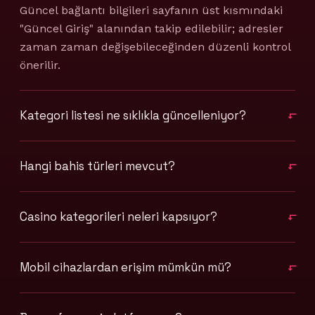
Güncel bağlantı bilgileri sayfanın üst kısmındaki
"Güncel Giriş" alanından takip edilebilir; adresler
zaman zaman değişebileceğinden düzenli kontrol
önerilir.
Kategori listesi ne sıklıkla güncelleniyor?
Hangi bahis türleri mevcut?
Casino kategorileri neleri kapsıyor?
Mobil cihazlardan erişim mümkün mü?