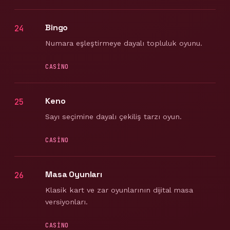
Bingo
24
Numara eşleştirmeye dayalı topluluk oyunu.
CASINO
Keno
25
Sayı seçimine dayalı çekiliş tarzı oyun.
CASINO
Masa Oyunları
26
Klasik kart ve zar oyunlarının dijital masa
versiyonları.
CASINO