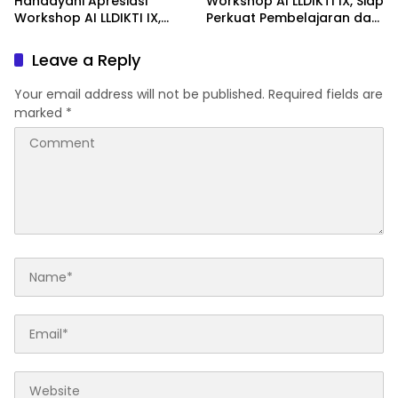
Handayani Apresiasi
Workshop AI LLDIKTI IX, Siap
Workshop AI LLDIKTI IX,
Perkuat Pembelajaran dan
Dinilai Perkuat Kompetensi
Publikasi Ilmiah
Dosen Hadapi
Leave a Reply
Transformasi Digital
Your email address will not be published.
Required fields are
marked
*