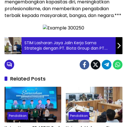
mengembangkan kapasitas diri, meningkatkan
profesionalisme, dan memberikan pengabdian
terbaik kepada masyarakat, bangsa, dan negara.***
STIM Lasharan Jaya Jalin Kerja Sama
Strategis dengan PT. Biota Group dan PT.
Biota Wisata Tour & Travel untuk Penguatan
Tri Dharma Perguruan Tinggi
Related Posts
Pendidikan
Pendidikan