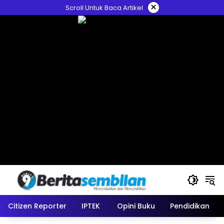
Skip
×
Scroll Untuk Baca Artikel
to
content
Citizen Reporter
IPTEK
Opini Buku
Pendidikan