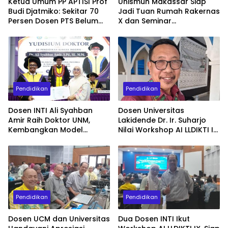
Ketua Umum PP APTISI Prof
Unismuh Makassar Siap
Budi Djatmiko: Sekitar 70
Jadi Tuan Rumah Rakernas
Persen Dosen PTS Belum
X dan Seminar
Tersertifikasi, Perlu
Internasional IKAPROBSI,
Percepatan Serdos
Hadirkan 400 Peserta dari
Dalam dan Luar Negeri
Pendidikan
Pendidikan
Dosen INTI Ali Syahban
Dosen Universitas
Amir Raih Doktor UNM,
Lakidende Dr. Ir. Suharjo
Kembangkan Model
Nilai Workshop AI LLDIKTI IX
Pembelajaran Digital untuk
Sangat Dibutuhkan Dosen
Komunikasi Bisnis
untuk Publikasi
Internasional
Pendidikan
Pendidikan
Dosen UCM dan Universitas
Dua Dosen INTI Ikut