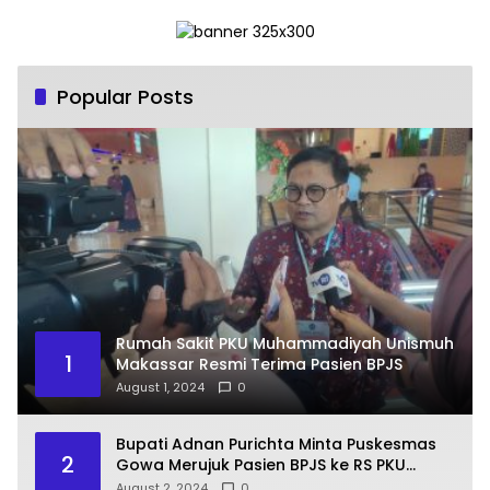
Popular Posts
Rumah Sakit PKU Muhammadiyah Unismuh
1
Makassar Resmi Terima Pasien BPJS
August 1, 2024
0
Bupati Adnan Purichta Minta Puskesmas
2
Gowa Merujuk Pasien BPJS ke RS PKU
Muhammadiyah Unismuh Makassar
August 2, 2024
0