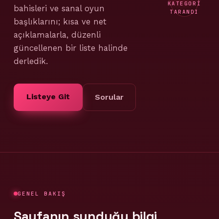
KATEGORI
bahisleri ve sanal oyun
TARANDI
başlıklarını; kısa ve net
açıklamalarla, düzenli
güncellenen bir liste halinde
derledik.
Listeye Git
Sorular
GENEL BAKIŞ
Sayfanın sunduğu bilgi