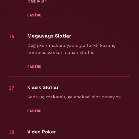
başlıkları.
CASINO
Megaways Slotlar
16
Değişken makara yapısıyla farklı kazanç
kombinasyonları sunan slotlar.
CASINO
Klasik Slotlar
17
Sade üç makaralı, geleneksel slot deneyimi.
CASINO
Video Poker
18