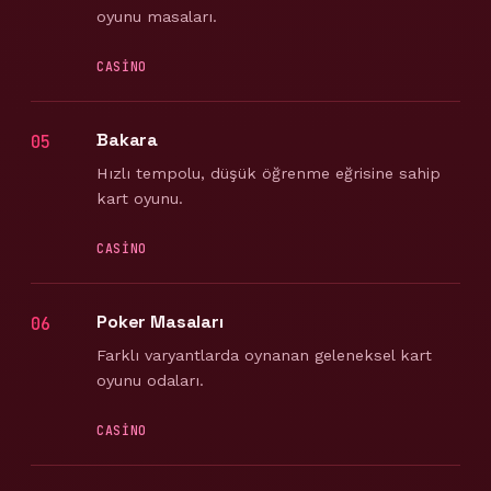
oyunu masaları.
CASINO
Bakara
05
Hızlı tempolu, düşük öğrenme eğrisine sahip
kart oyunu.
CASINO
Poker Masaları
06
Farklı varyantlarda oynanan geleneksel kart
oyunu odaları.
CASINO