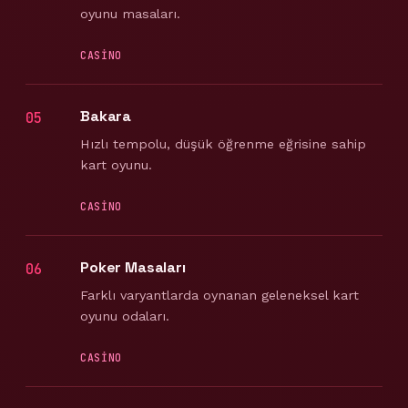
oyunu masaları.
CASINO
Bakara
05
Hızlı tempolu, düşük öğrenme eğrisine sahip
kart oyunu.
CASINO
Poker Masaları
06
Farklı varyantlarda oynanan geleneksel kart
oyunu odaları.
CASINO