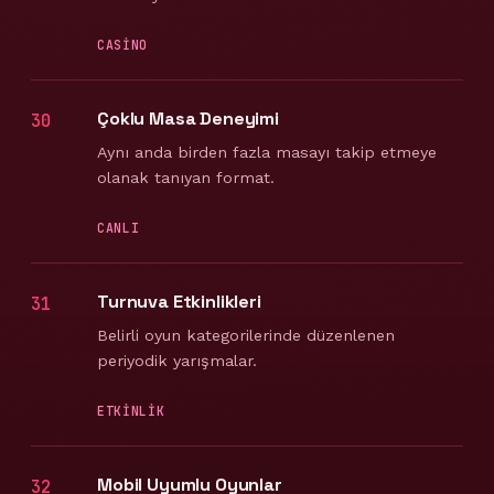
CASINO
Çoklu Masa Deneyimi
30
Aynı anda birden fazla masayı takip etmeye
olanak tanıyan format.
CANLI
Turnuva Etkinlikleri
31
Belirli oyun kategorilerinde düzenlenen
periyodik yarışmalar.
ETKINLIK
Mobil Uyumlu Oyunlar
32