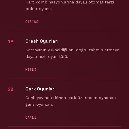
Kart kombinasyonlarına dayalı otomat tarzı
poker oyunu.
CASINO
Crash Oyunları
19
Katsayının yükseldiği anı doğru tahmin etmeye
dayalı hızlı oyun türü.
HIZLI
Çark Oyunları
20
Canlı yayında dönen çark üzerinden oynanan
şans oyunları.
CANLI