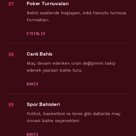
Poker Turnuvaları
07
Belirli saatlerde başlayan, ödül havuzlu turnuva
formatları.
ETKINLIK
Canlı Bahis
08
Maç devam ederken oran değişimini takip
ederek yapılan bahis türü.
BAHIS
Spor Bahisleri
09
Futbol, basketbol ve tenis gibi dallarda maç
öncesi bahis seçenekleri.
BAHIS