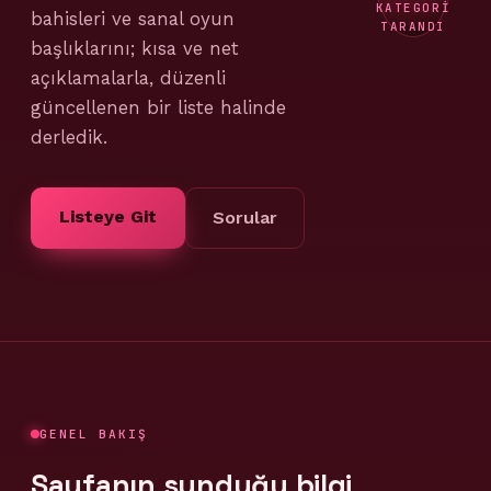
KATEGORI
bahisleri ve sanal oyun
TARANDI
başlıklarını; kısa ve net
açıklamalarla, düzenli
güncellenen bir liste halinde
derledik.
Listeye Git
Sorular
GENEL BAKIŞ
Sayfanın sunduğu bilgi