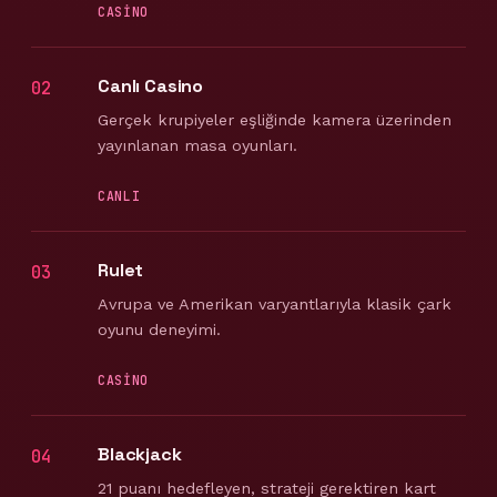
CASINO
Canlı Casino
02
Gerçek krupiyeler eşliğinde kamera üzerinden
yayınlanan masa oyunları.
CANLI
Rulet
03
Avrupa ve Amerikan varyantlarıyla klasik çark
oyunu deneyimi.
CASINO
Blackjack
04
21 puanı hedefleyen, strateji gerektiren kart