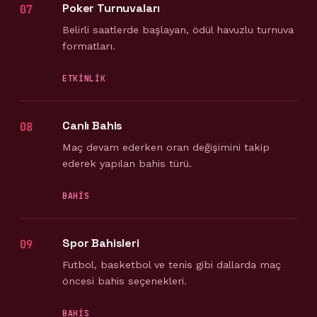
Poker Turnuvaları
07
Belirli saatlerde başlayan, ödül havuzlu turnuva
formatları.
ETKINLIK
Canlı Bahis
08
Maç devam ederken oran değişimini takip
ederek yapılan bahis türü.
BAHIS
Spor Bahisleri
09
Futbol, basketbol ve tenis gibi dallarda maç
öncesi bahis seçenekleri.
BAHIS