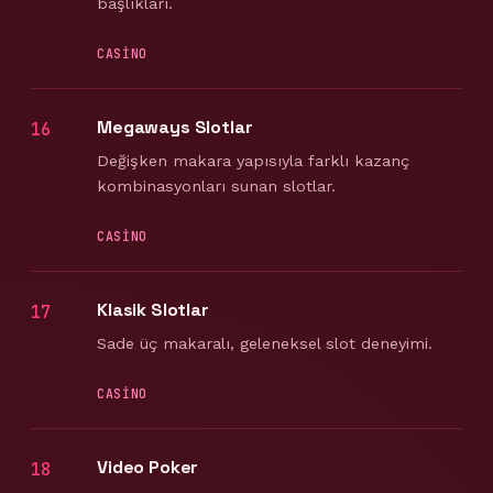
başlıkları.
CASINO
Megaways Slotlar
16
Değişken makara yapısıyla farklı kazanç
kombinasyonları sunan slotlar.
CASINO
Klasik Slotlar
17
Sade üç makaralı, geleneksel slot deneyimi.
CASINO
Video Poker
18