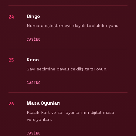
Bingo
24
Numara eşleştirmeye dayalı topluluk oyunu.
CASINO
Keno
25
Sayı seçimine dayalı çekiliş tarzı oyun.
CASINO
Masa Oyunları
26
Klasik kart ve zar oyunlarının dijital masa
versiyonları.
CASINO