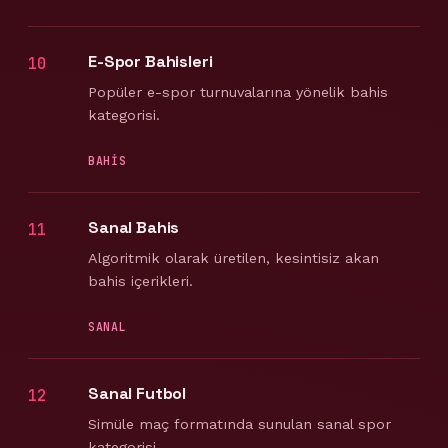
E-Spor Bahisleri
10
Popüler e-spor turnuvalarına yönelik bahis
kategorisi.
BAHIS
Sanal Bahis
11
Algoritmik olarak üretilen, kesintisiz akan
bahis içerikleri.
SANAL
Sanal Futbol
12
Simüle maç formatında sunulan sanal spor
kategorisi.