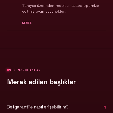
Tarayıcı üzerinden mobil cihazlara optimize
edilmiş oyun seçenekleri.
GENEL
SIK SORULANLAR
Merak edilen başlıklar
Betgaranti'e nasıl erişebilirim?