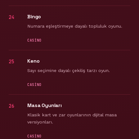
Bingo
24
Numara eşleştirmeye dayalı topluluk oyunu.
CASINO
Keno
25
Sayı seçimine dayalı çekiliş tarzı oyun.
CASINO
Masa Oyunları
26
Klasik kart ve zar oyunlarının dijital masa
versiyonları.
CASINO