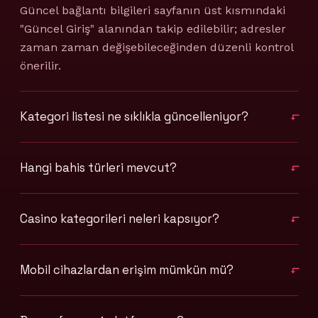
Güncel bağlantı bilgileri sayfanın üst kısmındaki
"Güncel Giriş" alanından takip edilebilir; adresler
zaman zaman değişebileceğinden düzenli kontrol
önerilir.
Kategori listesi ne sıklıkla güncelleniyor?
Hangi bahis türleri mevcut?
Casino kategorileri neleri kapsıyor?
Mobil cihazlardan erişim mümkün mü?