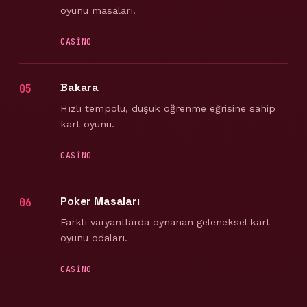
oyunu masaları.
CASINO
Bakara
05
Hızlı tempolu, düşük öğrenme eğrisine sahip
kart oyunu.
CASINO
Poker Masaları
06
Farklı varyantlarda oynanan geleneksel kart
oyunu odaları.
CASINO