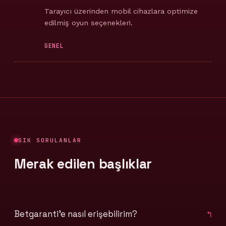
Tarayıcı üzerinden mobil cihazlara optimize
edilmiş oyun seçenekleri.
GENEL
SIK SORULANLAR
Merak edilen başlıklar
Betgaranti'e nasıl erişebilirim?