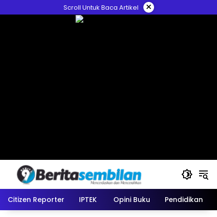
Skip
×
Scroll Untuk Baca Artikel
to
content
Citizen Reporter
IPTEK
Opini Buku
Pendidikan