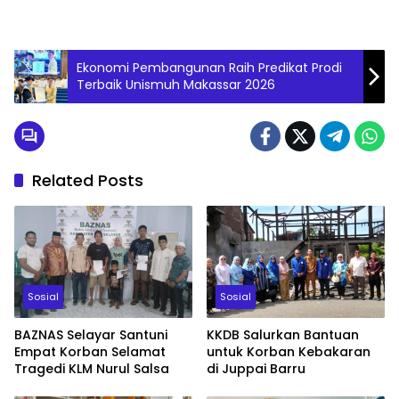
Ekonomi Pembangunan Raih Predikat Prodi
Terbaik Unismuh Makassar 2026
Related Posts
Sosial
Sosial
BAZNAS Selayar Santuni
KKDB Salurkan Bantuan
Empat Korban Selamat
untuk Korban Kebakaran
Tragedi KLM Nurul Salsa
di Juppai Barru