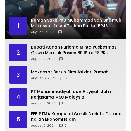
Rumah Sakit PKU Muhammadiyah Unismuh
1
Makassar Resmi Terima Pasien BPJS
August 1, 2024
0
Bupati Adnan Purichta Minta Puskesmas
2
Gowa Merujuk Pasien BPJS ke RS PKU
Muhammadiyah Unismuh Makassar
August 2, 2024
0
Makassar Bersih Dimulai dari Rumah
3
August 6, 2026
0
PT Muhammadiyah dan Aisyiyah Jalin
4
Kerjasama MSU Malaysia
August 3, 2024
0
FEB PTMA Kumpul di Gresik Diminta Dorong
5
Kajian Ekonomi Islam
August 3, 2024
0