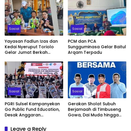
Sosial
Sosial
Yayasan Fadlun Izas dan
PCM dan PCA
Kedai Nyeruput Toriolo
Sungguminasa Gelar Baitul
Gelar Jumat Berkah
Arqam Terpadu
Berhadiah Umrah
Sosial
Sosial
PGRI Sulsel Kampanyekan
Gerakan Sholat Subuh
Go Public Fund Education,
Berjamaah di Timbuseng
Desak Anggaran
Gowa, Dai Muda hingga
Pendidikan 20 Persen Tak
Pemuda Muhammadiyah
Diganggu Gugat
Berkolaborasi
Leave a Reply