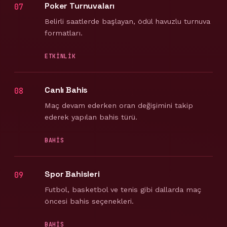
Poker Turnuvaları
07
Belirli saatlerde başlayan, ödül havuzlu turnuva
formatları.
ETKINLIK
Canlı Bahis
08
Maç devam ederken oran değişimini takip
ederek yapılan bahis türü.
BAHIS
Spor Bahisleri
09
Futbol, basketbol ve tenis gibi dallarda maç
öncesi bahis seçenekleri.
BAHIS