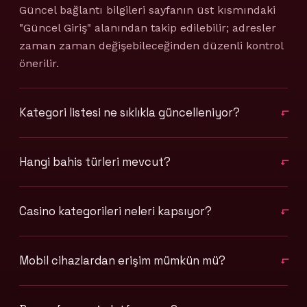
Güncel bağlantı bilgileri sayfanın üst kısmındaki
"Güncel Giriş" alanından takip edilebilir; adresler
zaman zaman değişebileceğinden düzenli kontrol
önerilir.
Kategori listesi ne sıklıkla güncelleniyor?
Hangi bahis türleri mevcut?
Casino kategorileri neleri kapsıyor?
Mobil cihazlardan erişim mümkün mü?