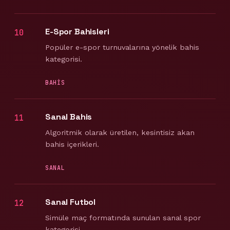
E-Spor Bahisleri
10
Popüler e-spor turnuvalarına yönelik bahis
kategorisi.
BAHIS
Sanal Bahis
11
Algoritmik olarak üretilen, kesintisiz akan
bahis içerikleri.
SANAL
Sanal Futbol
12
Simüle maç formatında sunulan sanal spor
kategorisi.