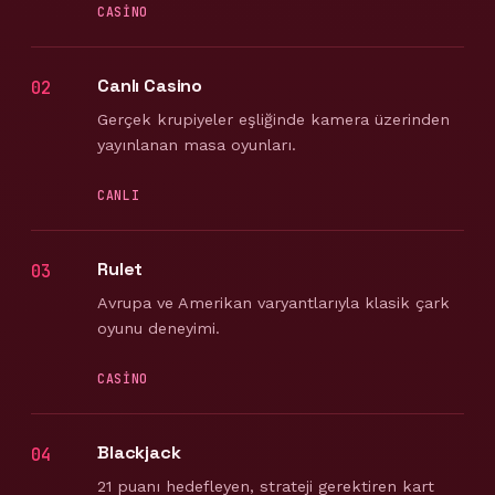
CASINO
Canlı Casino
02
Gerçek krupiyeler eşliğinde kamera üzerinden
yayınlanan masa oyunları.
CANLI
Rulet
03
Avrupa ve Amerikan varyantlarıyla klasik çark
oyunu deneyimi.
CASINO
Blackjack
04
21 puanı hedefleyen, strateji gerektiren kart