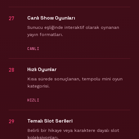
Canlı Show Oyunları
27
Sunucu eşliğinde interaktif olarak oynanan
yayın formatları.
CANLI
Hızlı Oyunlar
28
Kısa sürede sonuçlanan, tempolu mini oyun
kategorisi.
HIZLI
Temalı Slot Serileri
29
Belirli bir hikaye veya karaktere dayalı slot
koleksiyonları.