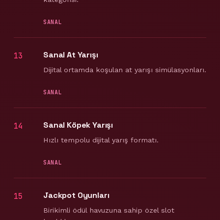
SANAL
Sanal At Yarışı
13
Dijital ortamda koşulan at yarışı simülasyonları.
SANAL
Sanal Köpek Yarışı
14
Hızlı tempolu dijital yarış formatı.
SANAL
Jackpot Oyunları
15
Birikimli ödül havuzuna sahip özel slot