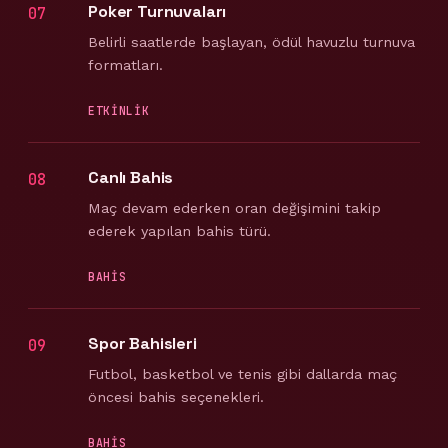
Poker Turnuvaları
07
Belirli saatlerde başlayan, ödül havuzlu turnuva
formatları.
ETKINLIK
Canlı Bahis
08
Maç devam ederken oran değişimini takip
ederek yapılan bahis türü.
BAHIS
Spor Bahisleri
09
Futbol, basketbol ve tenis gibi dallarda maç
öncesi bahis seçenekleri.
BAHIS