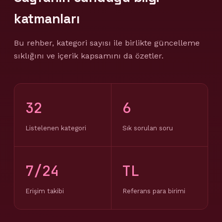
katmanları
Bu rehber, kategori sayısı ile birlikte güncelleme
sıklığını ve içerik kapsamını da özetler.
32
6
Listelenen kategori
Sık sorulan soru
7/24
TL
Erişim takibi
Referans para birimi