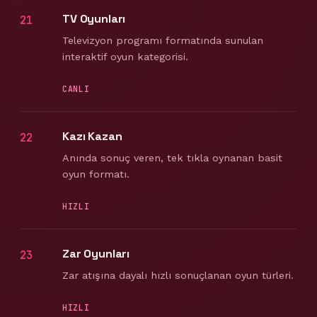
TV Oyunları
21
Televizyon programı formatında sunulan
interaktif oyun kategorisi.
CANLI
Kazı Kazan
22
Anında sonuç veren, tek tıkla oynanan basit
oyun formatı.
HIZLI
Zar Oyunları
23
Zar atışına dayalı hızlı sonuçlanan oyun türleri.
HIZLI