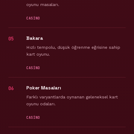
oyunu masaları.
CASINO
Bakara
05
Hızlı tempolu, düşük öğrenme eğrisine sahip
kart oyunu.
CASINO
Poker Masaları
06
Farklı varyantlarda oynanan geleneksel kart
oyunu odaları.
CASINO