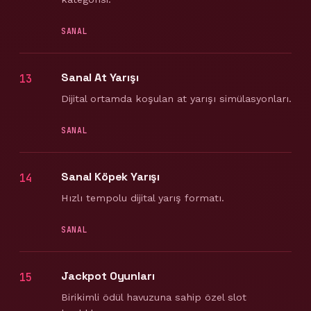
SANAL
Sanal At Yarışı
13
Dijital ortamda koşulan at yarışı simülasyonları.
SANAL
Sanal Köpek Yarışı
14
Hızlı tempolu dijital yarış formatı.
SANAL
Jackpot Oyunları
15
Birikimli ödül havuzuna sahip özel slot