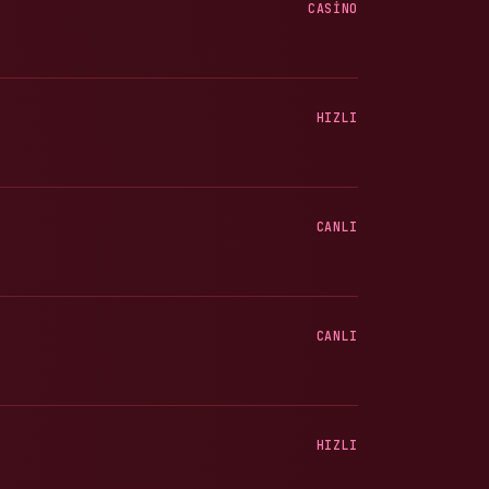
CASINO
HIZLI
CANLI
CANLI
HIZLI