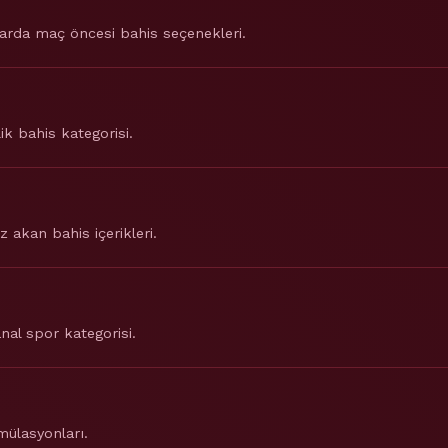
llarda maç öncesi bahis seçenekleri.
ik bahis kategorisi.
z akan bahis içerikleri.
al spor kategorisi.
mülasyonları.