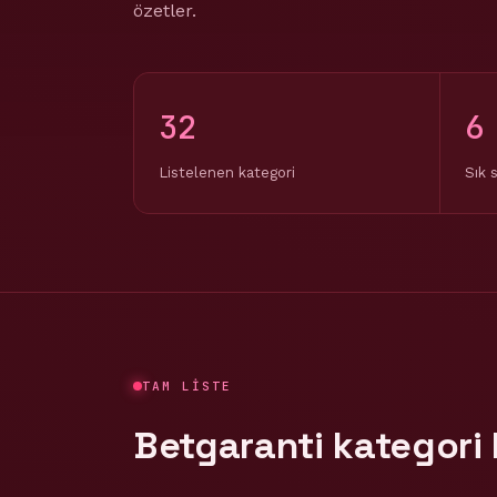
özetler.
32
6
Listelenen kategori
Sık 
TAM LISTE
Betgaranti kategori 