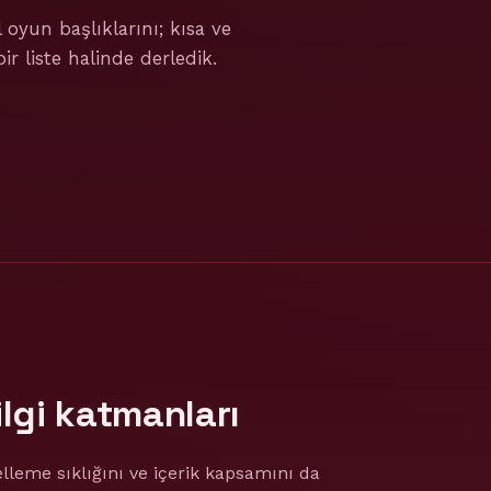
l oyun başlıklarını; kısa ve
r liste halinde derledik.
lgi katmanları
celleme sıklığını ve içerik kapsamını da