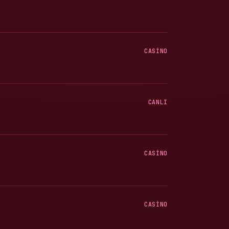
CASINO
CANLI
CASINO
CASINO