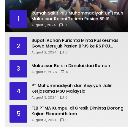
Rumah Sakit PKU Muhammadiyah Unismuh
1
Makassar Resmi Terima Pasien BPJS
August 1, 2024
0
Bupati Adnan Purichta Minta Puskesmas
2
Gowa Merujuk Pasien BPJS ke RS PKU
Muhammadiyah Unismuh Makassar
August 2, 2024
0
Makassar Bersih Dimulai dari Rumah
3
August 6, 2026
0
PT Muhammadiyah dan Aisyiyah Jalin
4
Kerjasama MSU Malaysia
August 3, 2024
0
FEB PTMA Kumpul di Gresik Diminta Dorong
5
Kajian Ekonomi Islam
August 3, 2024
0