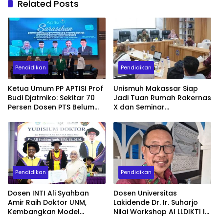
Related Posts
Pendidikan
Pendidikan
Ketua Umum PP APTISI Prof
Unismuh Makassar Siap
Budi Djatmiko: Sekitar 70
Jadi Tuan Rumah Rakernas
Persen Dosen PTS Belum
X dan Seminar
Tersertifikasi, Perlu
Internasional IKAPROBSI,
Percepatan Serdos
Hadirkan 400 Peserta dari
Dalam dan Luar Negeri
Pendidikan
Pendidikan
Dosen INTI Ali Syahban
Dosen Universitas
Amir Raih Doktor UNM,
Lakidende Dr. Ir. Suharjo
Kembangkan Model
Nilai Workshop AI LLDIKTI IX