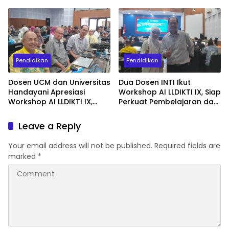
Pembelajaran Digital untuk
Sangat Dibutuhkan Dosen
Komunikasi Bisnis
untuk Publikasi
Internasional
Pendidikan
Pendidikan
Dosen UCM dan Universitas
Dua Dosen INTI Ikut
Handayani Apresiasi
Workshop AI LLDIKTI IX, Siap
Workshop AI LLDIKTI IX,
Perkuat Pembelajaran dan
Dinilai Perkuat Kompetensi
Publikasi Ilmiah
Dosen Hadapi
Leave a Reply
Transformasi Digital
Your email address will not be published.
Required fields are
marked
*