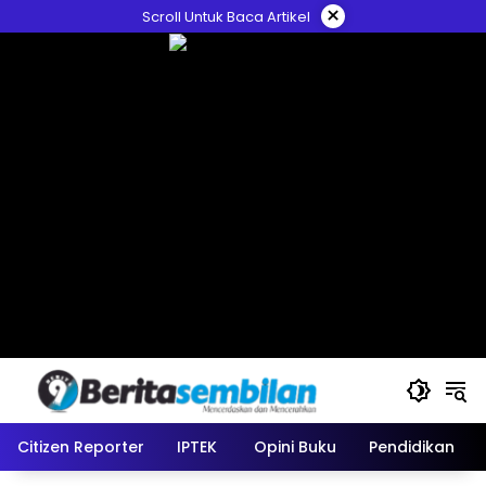
Skip
×
Scroll Untuk Baca Artikel
to
content
Citizen Reporter
IPTEK
Opini Buku
Pendidikan