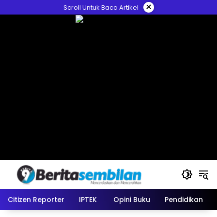
Skip
×
Scroll Untuk Baca Artikel
to
content
Citizen Reporter
IPTEK
Opini Buku
Pendidikan