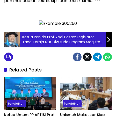
peminat adalah teknik sipil dan teknik kimia. ***
Ketua Panitia Prof Yoel Pasae: Legislator
Tana Toraja Ikut Diwisuda Program Magister
di UKI Paulus Makassar
Related Posts
Pendidikan
Pendidikan
Ketua Umum PP APTISI Prof
Unismuh Makassar Siap