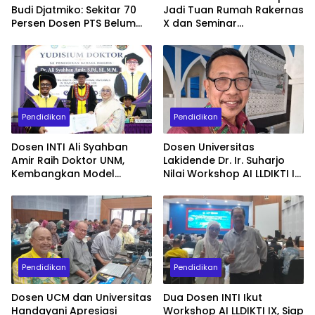
Budi Djatmiko: Sekitar 70
Jadi Tuan Rumah Rakernas
Persen Dosen PTS Belum
X dan Seminar
Tersertifikasi, Perlu
Internasional IKAPROBSI,
Percepatan Serdos
Hadirkan 400 Peserta dari
Dalam dan Luar Negeri
Pendidikan
Pendidikan
Dosen INTI Ali Syahban
Dosen Universitas
Amir Raih Doktor UNM,
Lakidende Dr. Ir. Suharjo
Kembangkan Model
Nilai Workshop AI LLDIKTI IX
Pembelajaran Digital untuk
Sangat Dibutuhkan Dosen
Komunikasi Bisnis
untuk Publikasi
Internasional
Pendidikan
Pendidikan
Dosen UCM dan Universitas
Dua Dosen INTI Ikut
Handayani Apresiasi
Workshop AI LLDIKTI IX, Siap