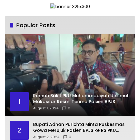
Popular Posts
Rumah Sakit PKU Muhammadiyah Unismuh
1
Makassar Resmi Terima Pasien BPJS
August 1, 2024
0
Bupati Adnan Purichta Minta Puskesmas
2
Gowa Merujuk Pasien BPJS ke RS PKU
Muhammadiyah Unismuh Makassar
August 2, 2024
0