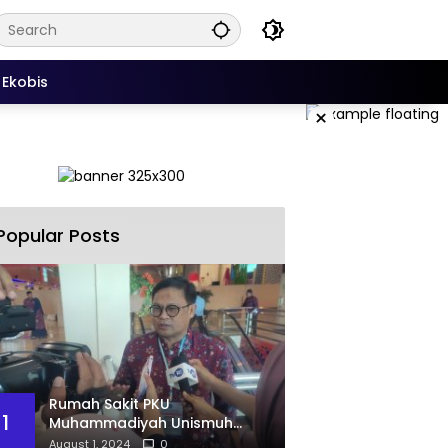
Ekobis
×
Popular Posts
Rumah Sakit PKU
1
Muhammadiyah Unismuh
Makassar Resmi Terima
August 1, 2024
0