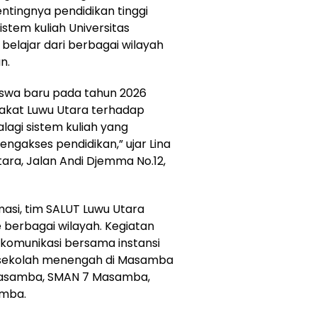
tingnya pendidikan tinggi
stem kuliah Universitas
lajar dari berbagai wilayah
n.
siswa baru pada tahun 2026
akat Luwu Utara terhadap
lagi sistem kuliah yang
engakses pendidikan,” ujar Lina
tara, Jalan Andi Djemma No.12,
asi, tim SALUT Luwu Utara
e berbagai wilayah. Kegiatan
 komunikasi bersama instansi
 sekolah menengah di Masamba
Masamba, SMAN 7 Masamba,
amba.