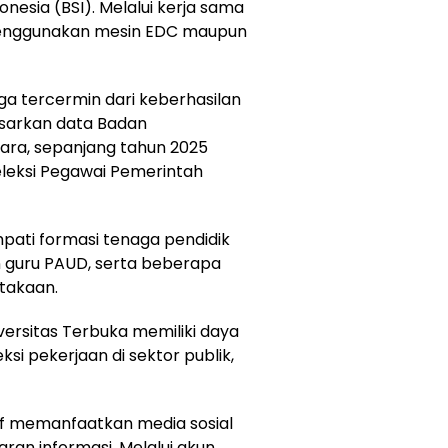
nesia (BSI). Melalui kerja sama
menggunakan mesin EDC maupun
a tercermin dari keberhasilan
dasarkan data Badan
ara, sepanjang tahun 2025
seleksi Pegawai Pemerintah
ati formasi tenaga pendidik
n guru PAUD, serta beberapa
stakaan.
versitas Terbuka memiliki daya
si pekerjaan di sektor publik,
ktif memanfaatkan media sosial
ran informasi. Melalui akun