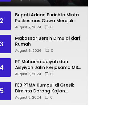
Pasien BPJS
Bupati Adnan Purichta Minta
2
Puskesmas Gowa Merujuk
Pasien BPJS ke RS PKU
August 2, 2024
0
Muhammadiyah Unismuh
Makassar
Makassar Bersih Dimulai dari
3
Rumah
August 6, 2026
0
PT Muhammadiyah dan
4
Aisyiyah Jalin Kerjasama MSU
Malaysia
August 3, 2024
0
FEB PTMA Kumpul di Gresik
5
Diminta Dorong Kajian
Ekonomi Islam
August 3, 2024
0