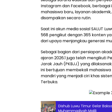
Instagram dan Facebook, berbagai i
mahasiswa baru, layanan akademik,
disampaikan secara rutin.
Saat ini akun media sosial SALUT Luw
568 pengikut dengan 365 konten ya
dari upaya menjangkau generasi mu
Sebagai bagian dari persiapan aka
ajaran 2026.1 juga telah mengikuti P
Jarak Jauh (PKBJJ) yang dilaksanak
ini bertujuan membekali mahasisw
mandiri yang menjadi ciri khas sist
Terbuka.
Dishub Luwu Timur Gelar Bakso
Muhammadiyah Malili