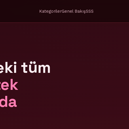
Kategoriler
Genel Bakış
SSS
eki tüm
tek
da