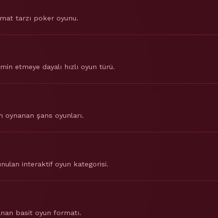
mat tarzı poker oyunu.
min etmeye dayalı hızlı oyun türü.
n oynanan şans oyunları.
ulan interaktif oyun kategorisi.
anan basit oyun formatı.