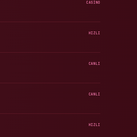
CASINO
HIZLI
CANLI
CANLI
HIZLI