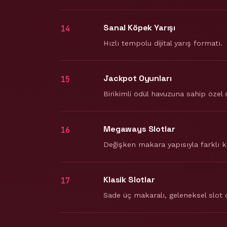
Sanal Köpek Yarışı
14
Hızlı tempolu dijital yarış formatı.
Jackpot Oyunları
15
Birikimli ödül havuzuna sahip özel s
Megaways Slotlar
16
Değişken makara yapısıyla farklı 
Klasik Slotlar
17
Sade üç makaralı, geleneksel slot 