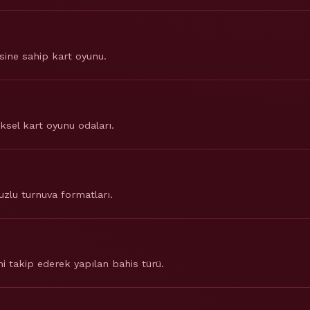
sine sahip kart oyunu.
ksel kart oyunu odaları.
vuzlu turnuva formatları.
 takip ederek yapılan bahis türü.