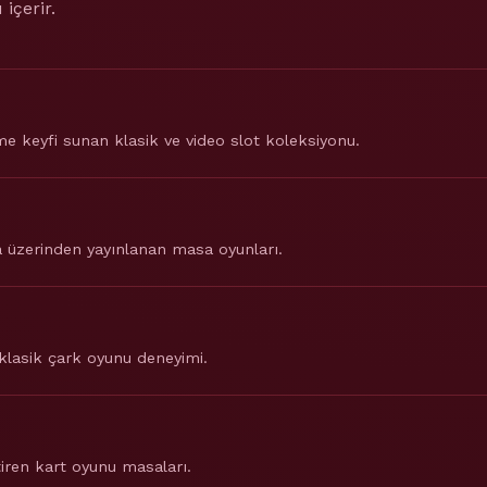
 içerir.
 keyfi sunan klasik ve video slot koleksiyonu.
a üzerinden yayınlanan masa oyunları.
klasik çark oyunu deneyimi.
tiren kart oyunu masaları.