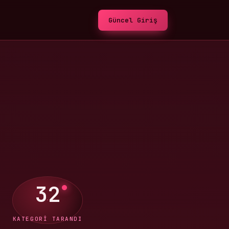
Güncel Giriş
32
KATEGORI TARANDI