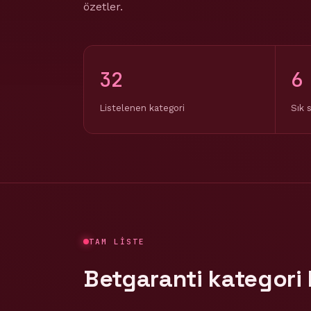
özetler.
32
6
Listelenen kategori
Sık 
TAM LISTE
Betgaranti kategori 