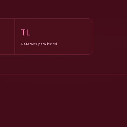
TL
Referans para birimi