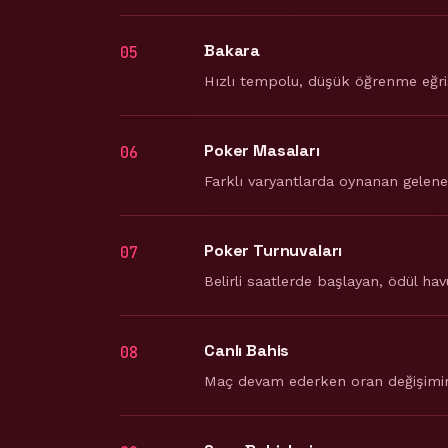
Bakara
05
Hızlı tempolu, düşük öğrenme eğri
Poker Masaları
06
Farklı varyantlarda oynanan gelene
Poker Turnuvaları
07
Belirli saatlerde başlayan, ödül ha
Canlı Bahis
08
Maç devam ederken oran değişimini