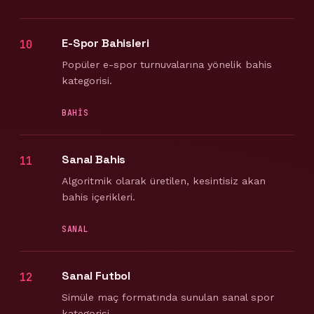
E-Spor Bahisleri
10
Popüler e-spor turnuvalarına yönelik bahis
kategorisi.
BAHIS
Sanal Bahis
11
Algoritmik olarak üretilen, kesintisiz akan
bahis içerikleri.
SANAL
Sanal Futbol
12
Simüle maç formatında sunulan sanal spor
kategorisi.