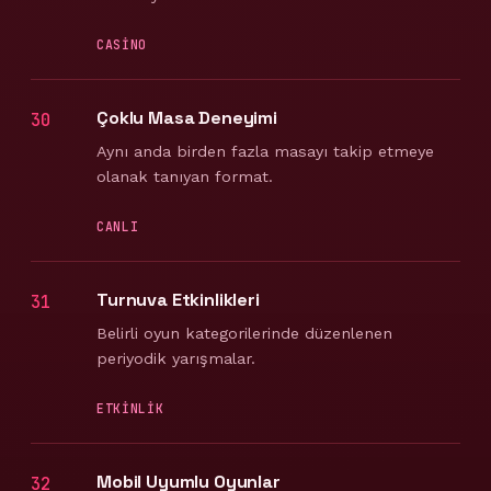
CASINO
Çoklu Masa Deneyimi
30
Aynı anda birden fazla masayı takip etmeye
olanak tanıyan format.
CANLI
Turnuva Etkinlikleri
31
Belirli oyun kategorilerinde düzenlenen
periyodik yarışmalar.
ETKINLIK
Mobil Uyumlu Oyunlar
32