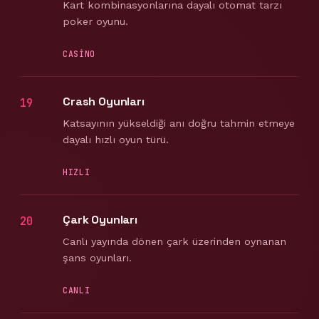
Kart kombinasyonlarına dayalı otomat tarzı
poker oyunu.
CASINO
Crash Oyunları
19
Katsayının yükseldiği anı doğru tahmin etmeye
dayalı hızlı oyun türü.
HIZLI
Çark Oyunları
20
Canlı yayında dönen çark üzerinden oynanan
şans oyunları.
CANLI