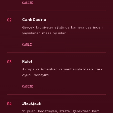
CASINO
Canlı Casino
02
Gerçek krupiyeler eşliğinde kamera üzerinden
yayınlanan masa oyunları.
CANLI
Rulet
03
Avrupa ve Amerikan varyantlarıyla klasik çark
oyunu deneyimi.
CASINO
Blackjack
04
21 puanı hedefleyen, strateji gerektiren kart