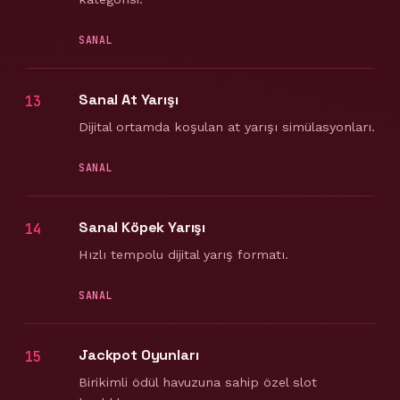
SANAL
Sanal At Yarışı
13
Dijital ortamda koşulan at yarışı simülasyonları.
SANAL
Sanal Köpek Yarışı
14
Hızlı tempolu dijital yarış formatı.
SANAL
Jackpot Oyunları
15
Birikimli ödül havuzuna sahip özel slot