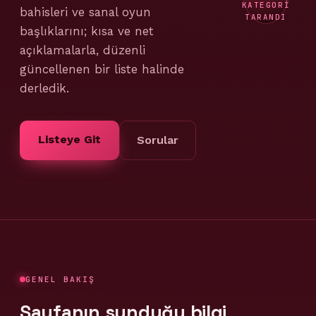
KATEGORI
bahisleri ve sanal oyun
TARANDI
başlıklarını; kısa ve net
açıklamalarla, düzenli
güncellenen bir liste halinde
derledik.
Listeye Git
Sorular
GENEL BAKIŞ
Sayfanın sunduğu bilgi