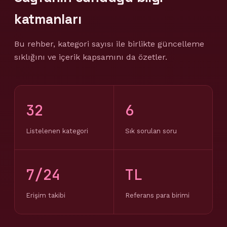
katmanları
Bu rehber, kategori sayısı ile birlikte güncelleme
sıklığını ve içerik kapsamını da özetler.
32
6
Listelenen kategori
Sık sorulan soru
7/24
TL
Erişim takibi
Referans para birimi