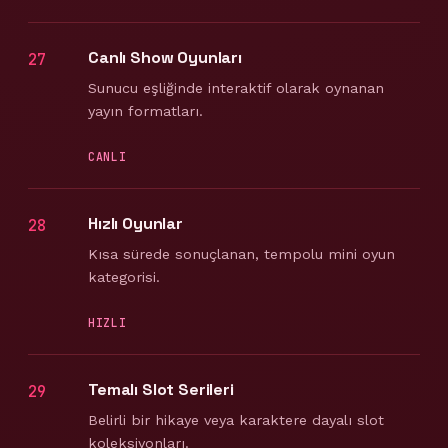
Canlı Show Oyunları
27
Sunucu eşliğinde interaktif olarak oynanan
yayın formatları.
CANLI
Hızlı Oyunlar
28
Kısa sürede sonuçlanan, tempolu mini oyun
kategorisi.
HIZLI
Temalı Slot Serileri
29
Belirli bir hikaye veya karaktere dayalı slot
koleksiyonları.