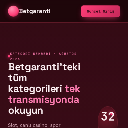
Betgaranti
Güncel Giriş
KATEGORI REHBERI · AĞUSTOS
2026
Betgaranti'teki
tüm
kategorileri
tek
transmisyonda
okuyun
32
Slot, canlı casino, spor