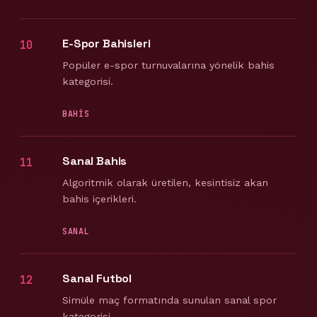
E-Spor Bahisleri
10
Popüler e-spor turnuvalarına yönelik bahis
kategorisi.
BAHIS
Sanal Bahis
11
Algoritmik olarak üretilen, kesintisiz akan
bahis içerikleri.
SANAL
Sanal Futbol
12
Simüle maç formatında sunulan sanal spor
kategorisi.