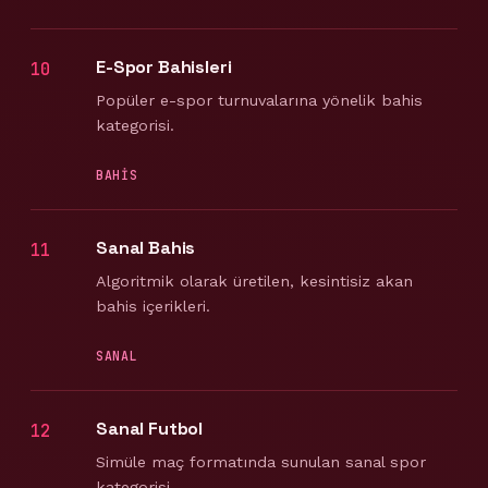
E-Spor Bahisleri
10
Popüler e-spor turnuvalarına yönelik bahis
kategorisi.
BAHIS
Sanal Bahis
11
Algoritmik olarak üretilen, kesintisiz akan
bahis içerikleri.
SANAL
Sanal Futbol
12
Simüle maç formatında sunulan sanal spor
kategorisi.