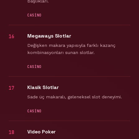
başlıkları.
CASINO
Megaways Slotlar
16
Değişken makara yapısıyla farklı kazanç
kombinasyonları sunan slotlar.
CASINO
Klasik Slotlar
17
Sade üç makaralı, geleneksel slot deneyimi.
CASINO
Video Poker
18