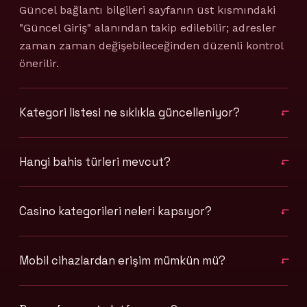
Güncel bağlantı bilgileri sayfanın üst kısmındaki
"Güncel Giriş" alanından takip edilebilir; adresler
zaman zaman değişebileceğinden düzenli kontrol
önerilir.
Kategori listesi ne sıklıkla güncelleniyor?
Hangi bahis türleri mevcut?
Casino kategorileri neleri kapsıyor?
Mobil cihazlardan erişim mümkün mü?