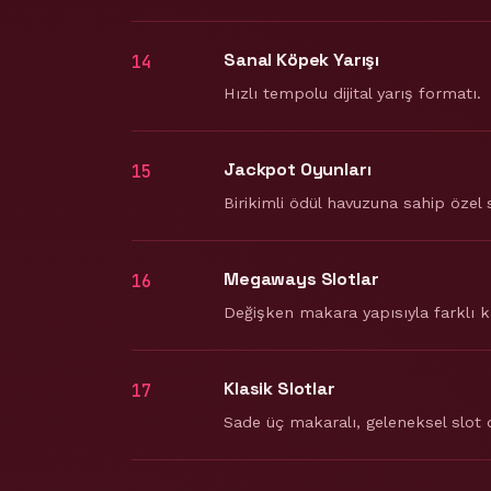
Sanal Köpek Yarışı
14
Hızlı tempolu dijital yarış formatı.
Jackpot Oyunları
15
Birikimli ödül havuzuna sahip özel s
Megaways Slotlar
16
Değişken makara yapısıyla farklı 
Klasik Slotlar
17
Sade üç makaralı, geleneksel slot 