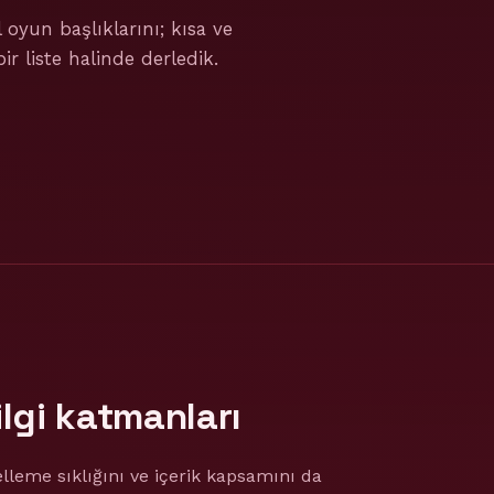
l oyun başlıklarını; kısa ve
r liste halinde derledik.
lgi katmanları
celleme sıklığını ve içerik kapsamını da