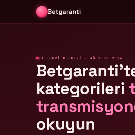
Betgaranti
KATEGORI REHBERI · AĞUSTOS 2026
Betgaranti't
kategorileri
transmisyon
okuyun