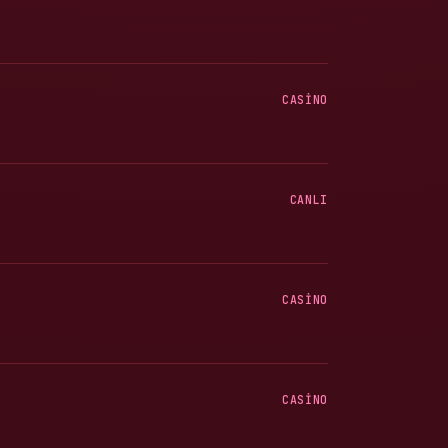
CASINO
CANLI
CASINO
CASINO