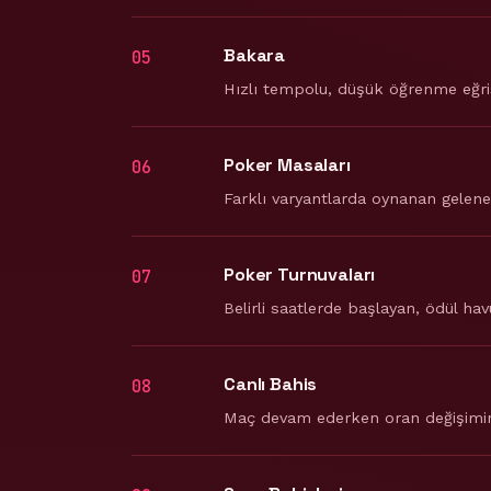
Bakara
05
Hızlı tempolu, düşük öğrenme eğri
Poker Masaları
06
Farklı varyantlarda oynanan gelene
Poker Turnuvaları
07
Belirli saatlerde başlayan, ödül ha
Canlı Bahis
08
Maç devam ederken oran değişimini