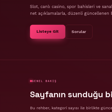
Slot, canlı casino, spor bahisleri ve sana
net açıklamalarla, düzenli güncellenen bi
Listeye Git
Sorular
GENEL BAKIŞ
Sayfanın sunduğu bi
Bu rehber, kategori sayısı ile birlikte gün