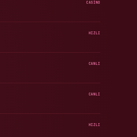
CASINO
HIZLI
CANLI
CANLI
HIZLI