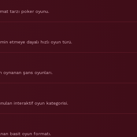
mat tarzı poker oyunu.
min etmeye dayalı hızlı oyun türü.
n oynanan şans oyunları.
ulan interaktif oyun kategorisi.
anan basit oyun formatı.