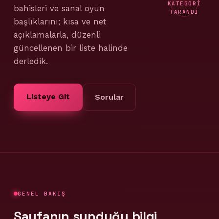
KATEGORI
bahisleri ve sanal oyun
TARANDI
başlıklarını; kısa ve net
açıklamalarla, düzenli
güncellenen bir liste halinde
derledik.
Listeye Git
Sorular
GENEL BAKIŞ
Sayfanın sunduğu bilgi