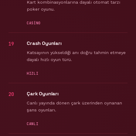
Kart kombinasyonlarına dayalı otomat tarzı
poker oyunu.
CASINO
Crash Oyunları
19
Katsayının yükseldiği anı doğru tahmin etmeye
dayalı hızlı oyun türü.
HIZLI
Çark Oyunları
20
Canlı yayında dönen çark üzerinden oynanan
şans oyunları.
CANLI