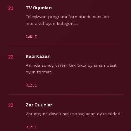
TV Oyunları
21
Televizyon programı formatında sunulan
interaktif oyun kategorisi.
CANLI
Kazı Kazan
22
Anında sonuç veren, tek tıkla oynanan basit
oyun formatı.
HIZLI
Zar Oyunları
23
Zar atışına dayalı hızlı sonuçlanan oyun türleri.
HIZLI