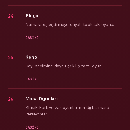
Bingo
24
Numara eşleştirmeye dayalı topluluk oyunu.
CASINO
Keno
25
Sayı seçimine dayalı çekiliş tarzı oyun.
CASINO
Masa Oyunları
26
Klasik kart ve zar oyunlarının dijital masa
versiyonları.
CASINO