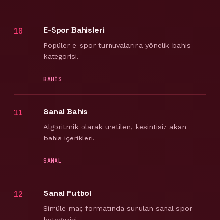
E-Spor Bahisleri
10
Popüler e-spor turnuvalarına yönelik bahis
kategorisi.
BAHIS
Sanal Bahis
11
Algoritmik olarak üretilen, kesintisiz akan
bahis içerikleri.
SANAL
Sanal Futbol
12
Simüle maç formatında sunulan sanal spor
kategorisi.