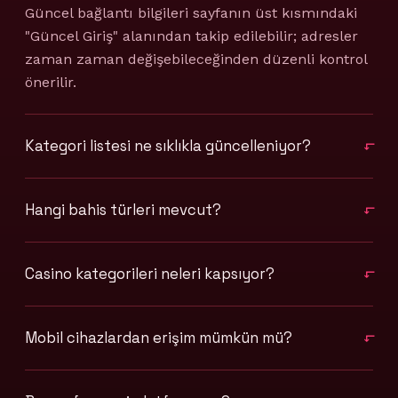
Güncel bağlantı bilgileri sayfanın üst kısmındaki
"Güncel Giriş" alanından takip edilebilir; adresler
zaman zaman değişebileceğinden düzenli kontrol
önerilir.
Kategori listesi ne sıklıkla güncelleniyor?
Hangi bahis türleri mevcut?
Casino kategorileri neleri kapsıyor?
Mobil cihazlardan erişim mümkün mü?