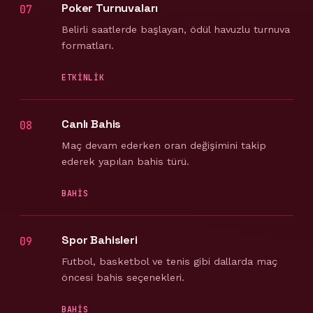
Poker Turnuvaları
07
Belirli saatlerde başlayan, ödül havuzlu turnuva
formatları.
ETKINLIK
Canlı Bahis
08
Maç devam ederken oran değişimini takip
ederek yapılan bahis türü.
BAHIS
Spor Bahisleri
09
Futbol, basketbol ve tenis gibi dallarda maç
öncesi bahis seçenekleri.
BAHIS