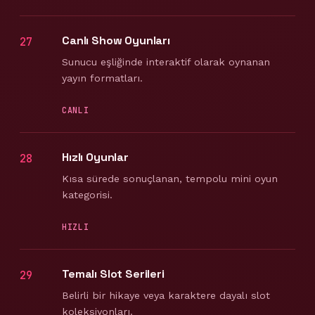
Canlı Show Oyunları
27
Sunucu eşliğinde interaktif olarak oynanan
yayın formatları.
CANLI
Hızlı Oyunlar
28
Kısa sürede sonuçlanan, tempolu mini oyun
kategorisi.
HIZLI
Temalı Slot Serileri
29
Belirli bir hikaye veya karaktere dayalı slot
koleksiyonları.