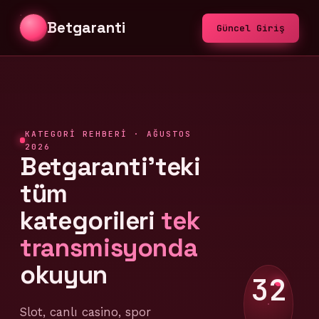
Betgaranti
Güncel Giriş
KATEGORI REHBERI · AĞUSTOS
2026
Betgaranti'teki
tüm
kategorileri
tek
transmisyonda
okuyun
32
Slot, canlı casino, spor