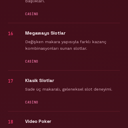
başlıkları.
CASINO
Megaways Slotlar
16
Değişken makara yapısıyla farklı kazanç
kombinasyonları sunan slotlar.
CASINO
Klasik Slotlar
17
Sade üç makaralı, geleneksel slot deneyimi.
CASINO
Video Poker
18