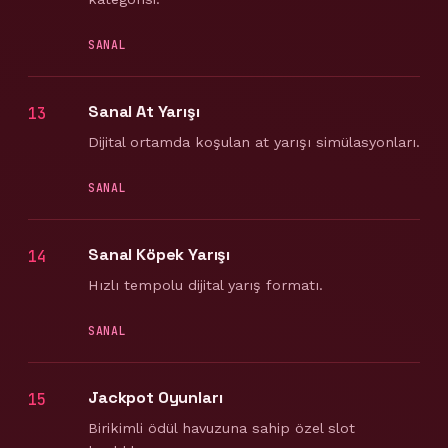
SANAL
Sanal At Yarışı
13
Dijital ortamda koşulan at yarışı simülasyonları.
SANAL
Sanal Köpek Yarışı
14
Hızlı tempolu dijital yarış formatı.
SANAL
Jackpot Oyunları
15
Birikimli ödül havuzuna sahip özel slot