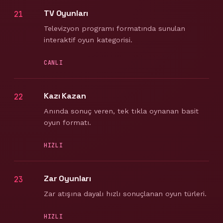
TV Oyunları
21
Televizyon programı formatında sunulan
interaktif oyun kategorisi.
CANLI
Kazı Kazan
22
Anında sonuç veren, tek tıkla oynanan basit
oyun formatı.
HIZLI
Zar Oyunları
23
Zar atışına dayalı hızlı sonuçlanan oyun türleri.
HIZLI