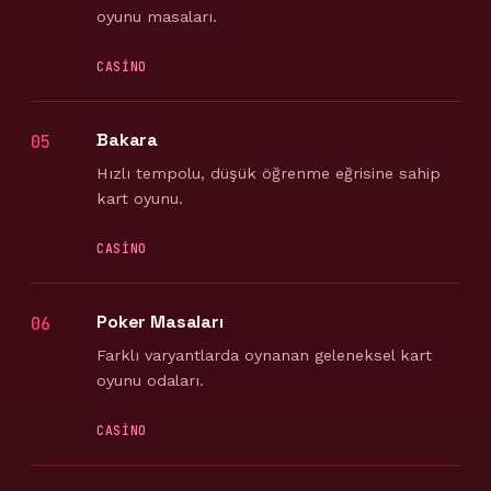
oyunu masaları.
CASINO
Bakara
05
Hızlı tempolu, düşük öğrenme eğrisine sahip
kart oyunu.
CASINO
Poker Masaları
06
Farklı varyantlarda oynanan geleneksel kart
oyunu odaları.
CASINO