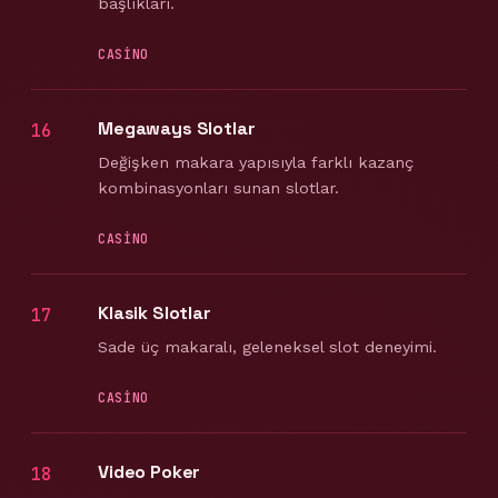
başlıkları.
CASINO
Megaways Slotlar
16
Değişken makara yapısıyla farklı kazanç
kombinasyonları sunan slotlar.
CASINO
Klasik Slotlar
17
Sade üç makaralı, geleneksel slot deneyimi.
CASINO
Video Poker
18