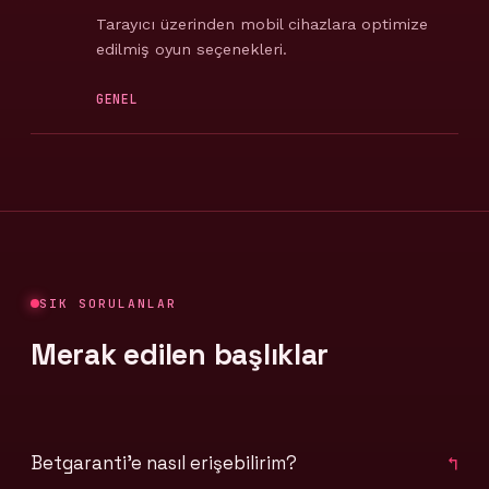
Tarayıcı üzerinden mobil cihazlara optimize
edilmiş oyun seçenekleri.
GENEL
SIK SORULANLAR
Merak edilen başlıklar
Betgaranti'e nasıl erişebilirim?