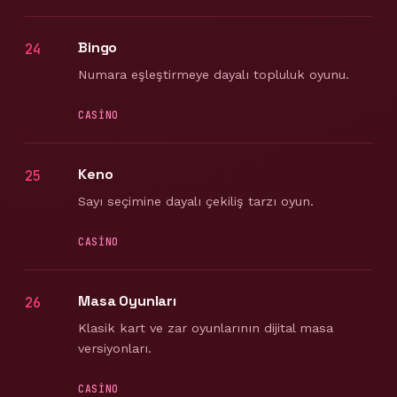
Bingo
24
Numara eşleştirmeye dayalı topluluk oyunu.
CASINO
Keno
25
Sayı seçimine dayalı çekiliş tarzı oyun.
CASINO
Masa Oyunları
26
Klasik kart ve zar oyunlarının dijital masa
versiyonları.
CASINO