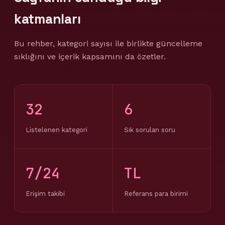
katmanları
Bu rehber, kategori sayısı ile birlikte güncelleme
sıklığını ve içerik kapsamını da özetler.
32
6
Listelenen kategori
Sık sorulan soru
7/24
TL
Erişim takibi
Referans para birimi