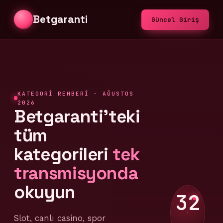
Betgaranti
Güncel Giriş
KATEGORI REHBERI · AĞUSTOS
2026
Betgaranti'teki
tüm
kategorileri
tek
transmisyonda
okuyun
32
Slot, canlı casino, spor