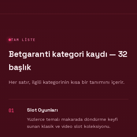
TAM LISTE
Betgaranti kategori kaydı — 32
başlık
Her satır, ilgili kategorinin kısa bir tanımını içerir.
Slot Oyunları
01
Yüzlerce temalı makarada döndürme keyfi
sunan klasik ve video slot koleksiyonu.