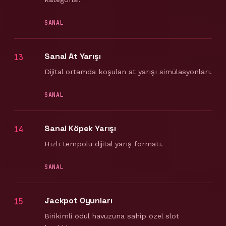
SANAL
Sanal At Yarışı
13
Dijital ortamda koşulan at yarışı simülasyonları.
SANAL
Sanal Köpek Yarışı
14
Hızlı tempolu dijital yarış formatı.
SANAL
Jackpot Oyunları
15
Birikimli ödül havuzuna sahip özel slot