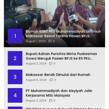
Rumah Sakit PKU Muhammadiyah Unismuh
1
Makassar Resmi Terima Pasien BPJS
August 1, 2024
0
Bupati Adnan Purichta Minta Puskesmas
2
Gowa Merujuk Pasien BPJS ke RS PKU
Muhammadiyah Unismuh Makassar
August 2, 2024
0
Makassar Bersih Dimulai dari Rumah
3
August 6, 2026
0
PT Muhammadiyah dan Aisyiyah Jalin
4
Kerjasama MSU Malaysia
August 3, 2024
0