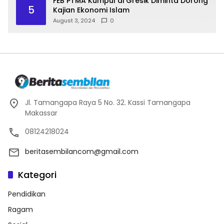
FEB PTMA Kumpul di Gresik Diminta Dorong
5
Kajian Ekonomi Islam
August 3, 2024
0
Jl. Tamangapa Raya 5 No. 32. Kassi Tamangapa
Makassar
08124218024
beritasembilancom@gmail.com
Kategori
Pendidikan
Ragam