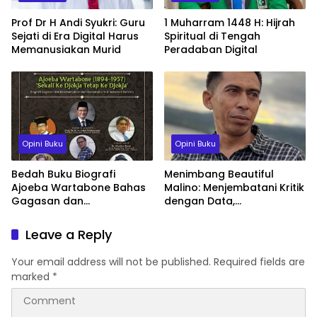
Prof Dr H Andi Syukri: Guru
1 Muharram 1448 H: Hijrah
Sejati di Era Digital Harus
Spiritual di Tengah
Memanusiakan Murid
Peradaban Digital
Opini Buku
Opini Buku
Bedah Buku Biografi
Menimbang Beautiful
Ajoeba Wartabone Bahas
Malino: Menjembatani Kritik
Gagasan dan
dengan Data,
Kepemimpinan Sang Tokoh
Menyelamatkan Ekonomi
Rakyat dengan Sains
Leave a Reply
Your email address will not be published.
Required fields are
marked
*