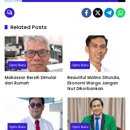
Kekompakan dan Jam Terbang
Related Posts
Opini Buku
Opini Buku
Makassar Bersih Dimulai
Beautiful Malino Ditunda,
dari Rumah
Ekonomi Warga Jangan
Ikut Dikorbankan
Opini Buku
Opini Buku