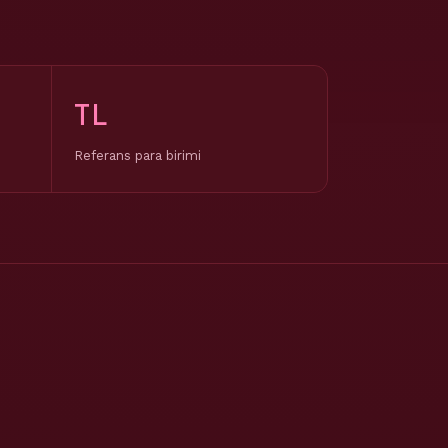
TL
Referans para birimi