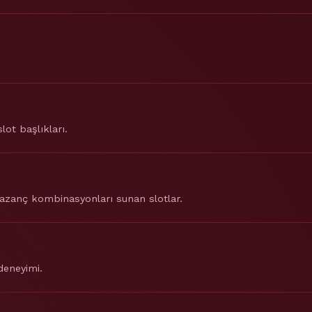
lot başlıkları.
kazanç kombinasyonları sunan slotlar.
deneyimi.