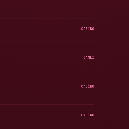
CASINO
CANLI
CASINO
CASINO