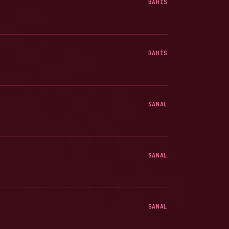
BAHIS
BAHIS
SANAL
SANAL
SANAL