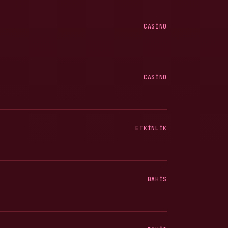
CASINO
CASINO
ETKINLIK
BAHIS