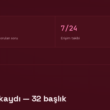
7/24
sorulan soru
Erişim takibi
kaydı — 32 başlık