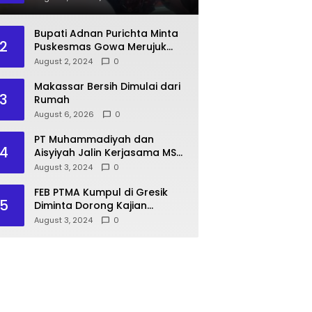
Pasien BPJS
Bupati Adnan Purichta Minta
2
Puskesmas Gowa Merujuk
Pasien BPJS ke RS PKU
August 2, 2024
0
Muhammadiyah Unismuh
Makassar
Makassar Bersih Dimulai dari
3
Rumah
August 6, 2026
0
PT Muhammadiyah dan
4
Aisyiyah Jalin Kerjasama MSU
Malaysia
August 3, 2024
0
FEB PTMA Kumpul di Gresik
5
Diminta Dorong Kajian
Ekonomi Islam
August 3, 2024
0