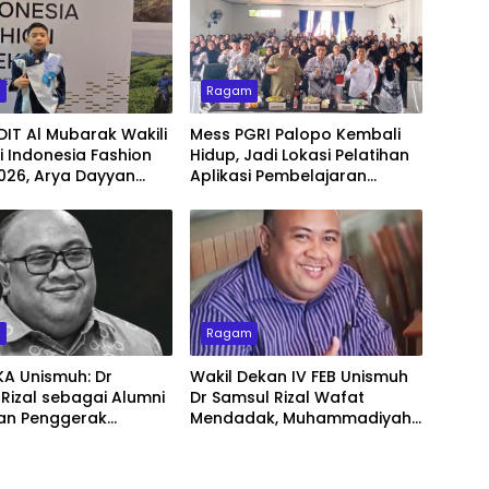
m
Ragam
DIT Al Mubarak Wakili
Mess PGRI Palopo Kembali
di Indonesia Fashion
Hidup, Jadi Lokasi Pelatihan
026, Arya Dayyan
Aplikasi Pembelajaran
 Memukau dengan
Berbasis AI
Ulos Simetria
m
Ragam
KA Unismuh: Dr
Wakil Dekan IV FEB Unismuh
Rizal sebagai Alumni
Dr Samsul Rizal Wafat
dan Penggerak
Mendadak, Muhammadiyah
asi
Sulsel Kehilangan Kader
Terbaik