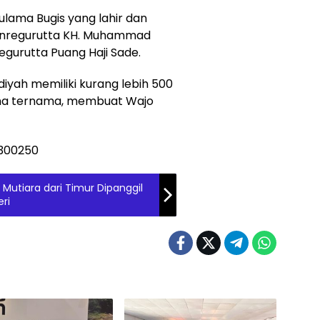
 ulama Bugis yang lahir dan
i Anregurutta KH. Muhammad
egurutta Puang Haji Sade.
diyah memiliki kurang lebih 500
ma ternama, membuat Wajo
Mutiara dari Timur Dipanggil
ri