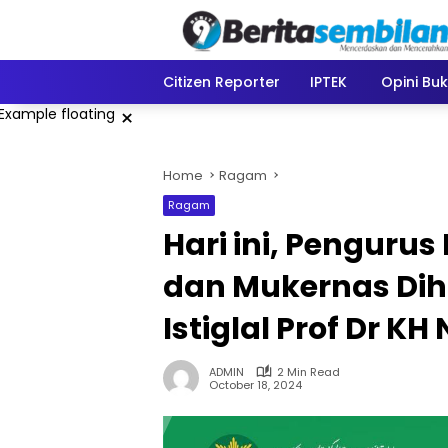
Skip
to
content
Citizen Reporter
IPTEK
Opini Bu
×
Home
Ragam
Ragam
Hari ini, Pengurus
dan Mukernas Dih
Istiglal Prof Dr K
ADMIN
2 Min Read
October 18, 2024