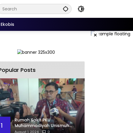
Ekobis
×
Popular Posts
Rumah Sakit PKU
1
Muhammadiyah Unismuh
Makassar Resmi Terima
August 1, 2024
0