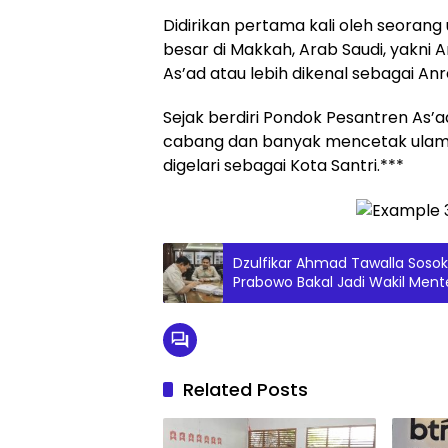
Didirikan pertama kali oleh seorang
besar di Makkah, Arab Saudi, yakn
As’ad atau lebih dikenal sebagai Anr
Sejak berdiri Pondok Pesantren As’a
cabang dan banyak mencetak ula
digelari sebagai Kota Santri.***
Dzulfikar Ahmad Tawalla Sosok 
Prabowo Bakal Jadi Wakil Mente
Related Posts