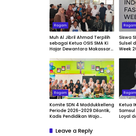
Ragam
Raga
Muh Al Jibril Ahmad Terpilih
Siswa S
sebagai Ketua OSIS SMA Ki
Sulsel 
Hajar Dewantara Makassar
Week 2
2026–2027
Tampil
Busana 
Ragam
Raga
Komite SDN 4 Maddukkelleng
Ketua I
Periode 2026–2029 Dilantik,
Samsul 
Kadis Pendidikan Wajo
Loyal 
Tekankan Sinergi Tiga Pusat
Organis
Pendidikan
Leave a Reply