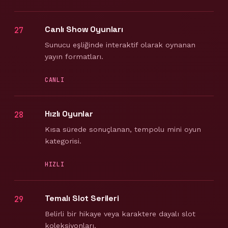
Canlı Show Oyunları
27
Sunucu eşliğinde interaktif olarak oynanan
yayın formatları.
CANLI
Hızlı Oyunlar
28
Kısa sürede sonuçlanan, tempolu mini oyun
kategorisi.
HIZLI
Temalı Slot Serileri
29
Belirli bir hikaye veya karaktere dayalı slot
koleksiyonları.