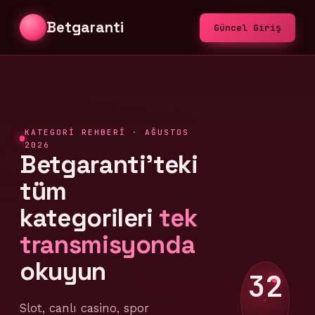
Betgaranti
Güncel Giriş
KATEGORI REHBERI · AĞUSTOS
2026
Betgaranti'teki
tüm
kategorileri
tek
transmisyonda
okuyun
32
Slot, canlı casino, spor