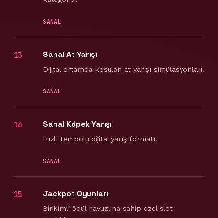
SANAL
Sanal At Yarışı
13
Dijital ortamda koşulan at yarışı simülasyonları.
SANAL
Sanal Köpek Yarışı
14
Hızlı tempolu dijital yarış formatı.
SANAL
Jackpot Oyunları
15
Birikimli ödül havuzuna sahip özel slot