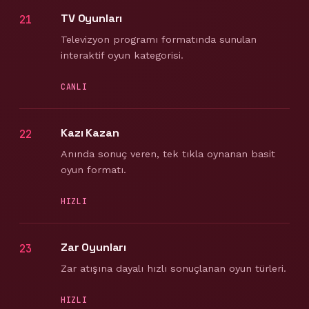
TV Oyunları
21
Televizyon programı formatında sunulan
interaktif oyun kategorisi.
CANLI
Kazı Kazan
22
Anında sonuç veren, tek tıkla oynanan basit
oyun formatı.
HIZLI
Zar Oyunları
23
Zar atışına dayalı hızlı sonuçlanan oyun türleri.
HIZLI