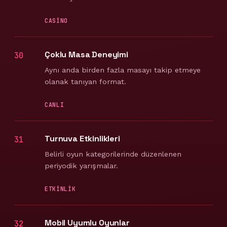
CASINO
Çoklu Masa Deneyimi
30
Aynı anda birden fazla masayı takip etmeye
olanak tanıyan format.
CANLI
Turnuva Etkinlikleri
31
Belirli oyun kategorilerinde düzenlenen
periyodik yarışmalar.
ETKINLIK
Mobil Uyumlu Oyunlar
32