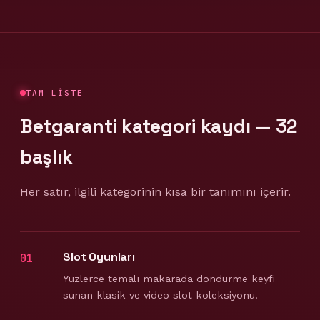
TAM LISTE
Betgaranti kategori kaydı — 32
başlık
Her satır, ilgili kategorinin kısa bir tanımını içerir.
Slot Oyunları
01
Yüzlerce temalı makarada döndürme keyfi
sunan klasik ve video slot koleksiyonu.