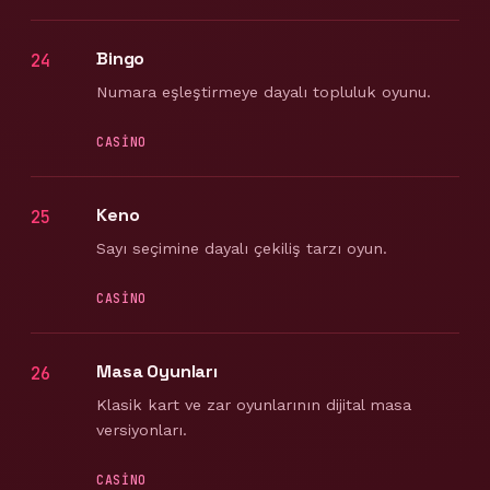
Bingo
24
Numara eşleştirmeye dayalı topluluk oyunu.
CASINO
Keno
25
Sayı seçimine dayalı çekiliş tarzı oyun.
CASINO
Masa Oyunları
26
Klasik kart ve zar oyunlarının dijital masa
versiyonları.
CASINO