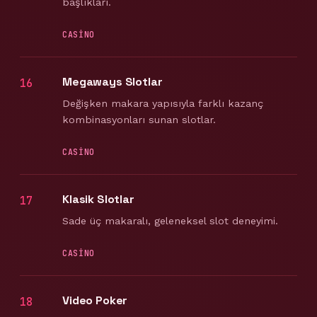
başlıkları.
CASINO
Megaways Slotlar
16
Değişken makara yapısıyla farklı kazanç
kombinasyonları sunan slotlar.
CASINO
Klasik Slotlar
17
Sade üç makaralı, geleneksel slot deneyimi.
CASINO
Video Poker
18