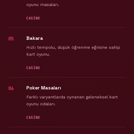
oyunu masaları.
CASINO
Bakara
05
Hızlı tempolu, düşük öğrenme eğrisine sahip
kart oyunu.
CASINO
Poker Masaları
06
Farklı varyantlarda oynanan geleneksel kart
oyunu odaları.
CASINO