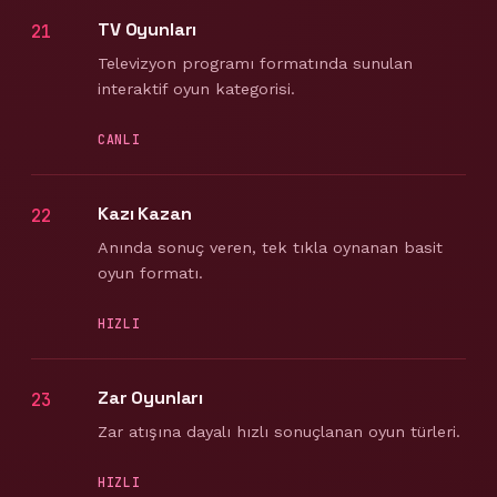
TV Oyunları
21
Televizyon programı formatında sunulan
interaktif oyun kategorisi.
CANLI
Kazı Kazan
22
Anında sonuç veren, tek tıkla oynanan basit
oyun formatı.
HIZLI
Zar Oyunları
23
Zar atışına dayalı hızlı sonuçlanan oyun türleri.
HIZLI