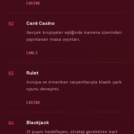
CASINO
Canlı Casino
02
Gerçek krupiyeler eşliğinde kamera üzerinden
yayınlanan masa oyunları.
CANLI
Rulet
03
Avrupa ve Amerikan varyantlarıyla klasik çark
oyunu deneyimi.
CASINO
Blackjack
04
21 puanı hedefleyen, strateji gerektiren kart