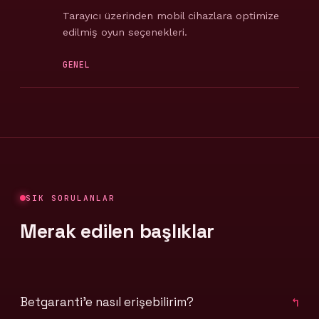
Tarayıcı üzerinden mobil cihazlara optimize
edilmiş oyun seçenekleri.
GENEL
SIK SORULANLAR
Merak edilen başlıklar
Betgaranti'e nasıl erişebilirim?