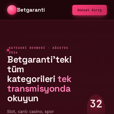
Betgaranti
Güncel Giriş
KATEGORI REHBERI · AĞUSTOS
2026
Betgaranti'teki
tüm
kategorileri
tek
transmisyonda
okuyun
32
Slot, canlı casino, spor