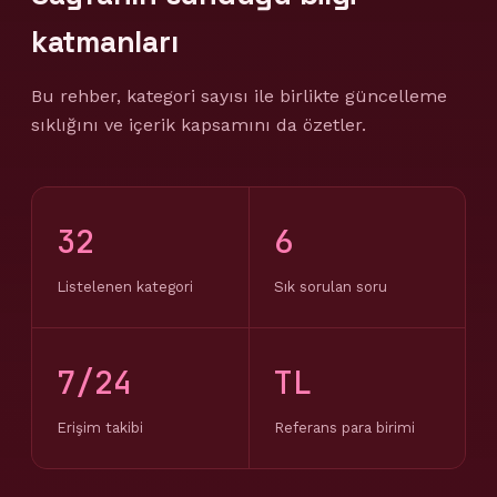
katmanları
Bu rehber, kategori sayısı ile birlikte güncelleme
sıklığını ve içerik kapsamını da özetler.
32
6
Listelenen kategori
Sık sorulan soru
7/24
TL
Erişim takibi
Referans para birimi