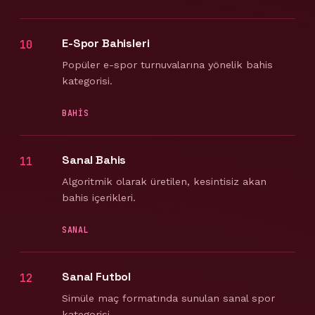
E-Spor Bahisleri
10
Popüler e-spor turnuvalarına yönelik bahis
kategorisi.
BAHIS
Sanal Bahis
11
Algoritmik olarak üretilen, kesintisiz akan
bahis içerikleri.
SANAL
Sanal Futbol
12
Simüle maç formatında sunulan sanal spor
kategorisi.