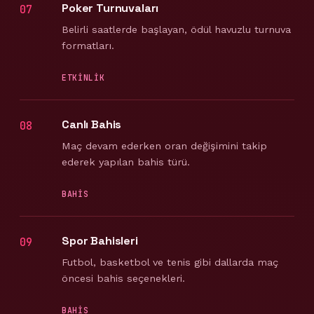
Poker Turnuvaları
07
Belirli saatlerde başlayan, ödül havuzlu turnuva
formatları.
ETKINLIK
Canlı Bahis
08
Maç devam ederken oran değişimini takip
ederek yapılan bahis türü.
BAHIS
Spor Bahisleri
09
Futbol, basketbol ve tenis gibi dallarda maç
öncesi bahis seçenekleri.
BAHIS