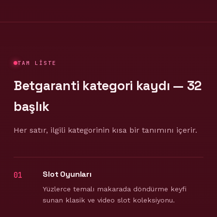
TAM LISTE
Betgaranti kategori kaydı — 32
başlık
Her satır, ilgili kategorinin kısa bir tanımını içerir.
Slot Oyunları
01
Yüzlerce temalı makarada döndürme keyfi
sunan klasik ve video slot koleksiyonu.