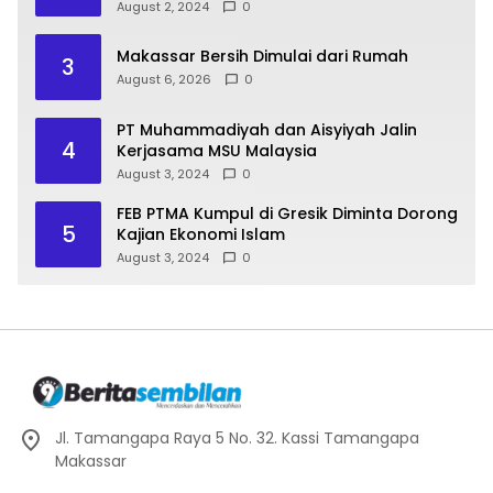
Muhammadiyah Unismuh Makassar
August 2, 2024
0
Makassar Bersih Dimulai dari Rumah
3
August 6, 2026
0
PT Muhammadiyah dan Aisyiyah Jalin
4
Kerjasama MSU Malaysia
August 3, 2024
0
FEB PTMA Kumpul di Gresik Diminta Dorong
5
Kajian Ekonomi Islam
August 3, 2024
0
Jl. Tamangapa Raya 5 No. 32. Kassi Tamangapa
Makassar