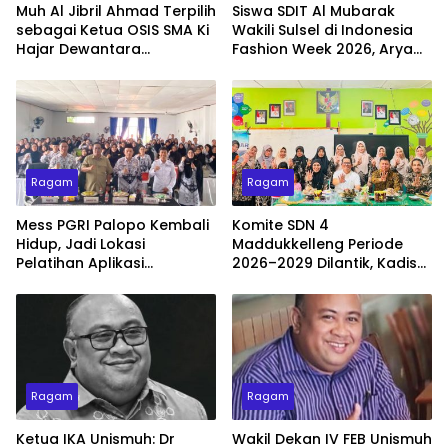
Muh Al Jibril Ahmad Terpilih
Siswa SDIT Al Mubarak
sebagai Ketua OSIS SMA Ki
Wakili Sulsel di Indonesia
Hajar Dewantara
Fashion Week 2026, Arya
Makassar 2026–2027
Dayyan Tampil Memukau
dengan Busana Ulos
Simetria
Ragam
Ragam
Mess PGRI Palopo Kembali
Komite SDN 4
Hidup, Jadi Lokasi
Maddukkelleng Periode
Pelatihan Aplikasi
2026–2029 Dilantik, Kadis
Pembelajaran Berbasis AI
Pendidikan Wajo Tekankan
Sinergi Tiga Pusat
Pendidikan
Ragam
Ragam
Ketua IKA Unismuh: Dr
Wakil Dekan IV FEB Unismuh