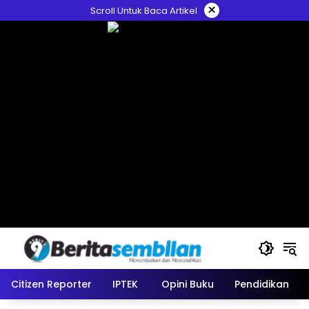
Skip
×
Scroll Untuk Baca Artikel
to
content
Citizen Reporter
IPTEK
Opini Buku
Pendidikan