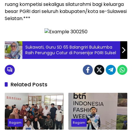
ruang kompetisi sekaligus silaturahmi bagi keluarga
besar PGRI dari seluruh kabupaten/kota se-Sulawesi
Selatan.***
Sukawati, Guru SD 65 Balangriri Bulukumba
Raih Perunggu Catur di Porsenijar PGRI Sulsel
Related Posts
Ragam
Ragam