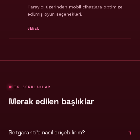
Tarayıcı üzerinden mobil cihazlara optimize
edilmiş oyun seçenekleri.
GENEL
SIK SORULANLAR
Merak edilen başlıklar
Betgaranti'e nasıl erişebilirim?