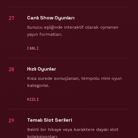
Canlı Show Oyunları
27
Sunucu eşliğinde interaktif olarak oynanan
yayın formatları.
CANLI
Hızlı Oyunlar
28
Kısa sürede sonuçlanan, tempolu mini oyun
kategorisi.
HIZLI
Temalı Slot Serileri
29
Belirli bir hikaye veya karaktere dayalı slot
koleksiyonları.