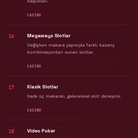
başlıkları.
CASINO
Megaways Slotlar
16
Değişken makara yapısıyla farklı kazanç
kombinasyonları sunan slotlar.
CASINO
Klasik Slotlar
17
Sade üç makaralı, geleneksel slot deneyimi.
CASINO
Video Poker
18