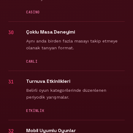
CASINO
Çoklu Masa Deneyimi
30
Aynı anda birden fazla masayı takip etmeye
olanak tanıyan format.
CANLI
Turnuva Etkinlikleri
31
Belirli oyun kategorilerinde düzenlenen
periyodik yarışmalar.
ETKINLIK
Mobil Uyumlu Oyunlar
32