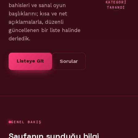
KATEGORI
bahisleri ve sanal oyun
TARANDI
başlıklarını; kısa ve net
açıklamalarla, düzenli
güncellenen bir liste halinde
derledik.
Listeye Git
Sorular
GENEL BAKIŞ
Sayfanın sunduğu bilgi