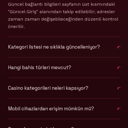
Güncel bağlantı bilgileri sayfanın üst kısmındaki
"Güncel Giriş" alanından takip edilebilir; adresler
zaman zaman değişebileceğinden düzenli kontrol
önerilir.
Kategori listesi ne sıklıkla güncelleniyor?
Hangi bahis türleri mevcut?
Casino kategorileri neleri kapsıyor?
Mobil cihazlardan erişim mümkün mü?