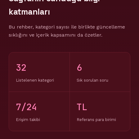
katmanları
Bu rehber, kategori sayısı ile birlikte güncelleme
sıklığını ve içerik kapsamını da özetler.
32
6
Listelenen kategori
Sık sorulan soru
7/24
TL
Erişim takibi
Referans para birimi