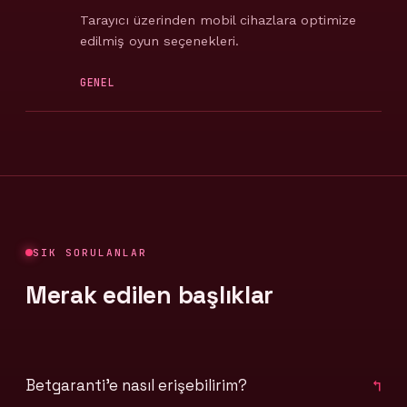
Tarayıcı üzerinden mobil cihazlara optimize
edilmiş oyun seçenekleri.
GENEL
SIK SORULANLAR
Merak edilen başlıklar
Betgaranti'e nasıl erişebilirim?