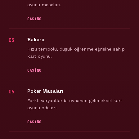
oyunu masaları.
CASINO
Bakara
05
Hızlı tempolu, düşük öğrenme eğrisine sahip
kart oyunu.
CASINO
Poker Masaları
06
Farklı varyantlarda oynanan geleneksel kart
oyunu odaları.
CASINO