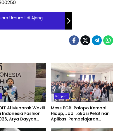
Juara Umum I di Ajang
m
Ragam
DIT Al Mubarak Wakili
Mess PGRI Palopo Kembali
di Indonesia Fashion
Hidup, Jadi Lokasi Pelatihan
026, Arya Dayyan
Aplikasi Pembelajaran
 Memukau dengan
Berbasis AI
Ulos Simetria