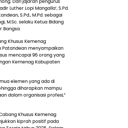
nong
. Dari jajaran pengurus
ir Luther Lopi Mangalla’, S.Pd.
tandean, S.Pd., M.Pd. sebagai
gi, M.Sc. selaku Ketua Bidang
r Bangsa.
bang Khusus Kemenag
a Patandean
menyampaikan
sus mencapai 96 orang yang
ngkungan Kemenag Kabupaten
emua elemen yang ada di
ehingga diharapkan mampu
n dalam organisasi profesi,”
 Cabang Khusus Kemenag
ukkan kiprah positif pada