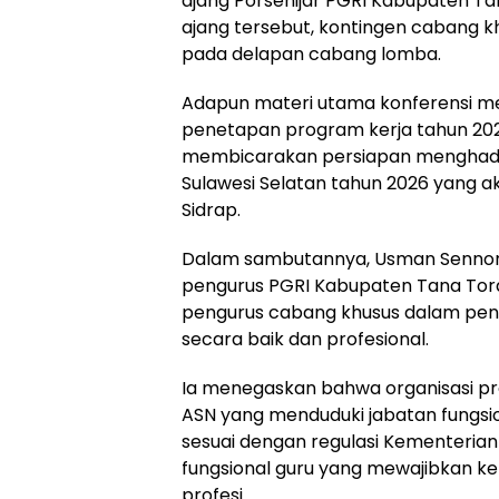
ajang Porsenijar PGRI Kabupaten Ta
ajang tersebut, kontingen cabang k
pada delapan cabang lomba.
Adapun materi utama konferensi 
penetapan program kerja tahun 2026.
membicarakan persiapan menghadapi
Sulawesi Selatan tahun 2026 yang 
Sidrap.
Dalam sambutannya,
Usman Senno
pengurus PGRI Kabupaten Tana To
pengurus cabang khusus dalam peng
secara baik dan profesional.
Ia menegaskan bahwa organisasi profe
ASN yang menduduki jabatan fungsiona
sesuai dengan regulasi Kementerian
fungsional guru yang mewajibkan ke
profesi.