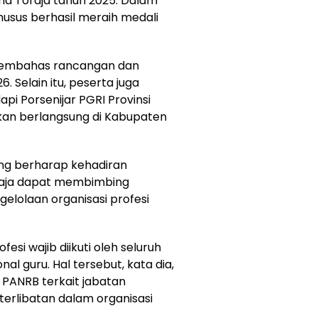
na Toraja tahun 2025. Dalam
husus berhasil meraih medali
membahas rancangan dan
 Selain itu, peserta juga
 Porsenijar PGRI Provinsi
akan berlangsung di Kabupaten
ng
berharap kehadiran
raja dapat membimbing
elolaan organisasi profesi
si wajib diikuti oleh seluruh
l guru. Hal tersebut, kata dia,
 PANRB terkait jabatan
terlibatan dalam organisasi