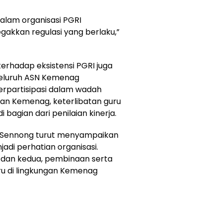
lam organisasi PGRI
akkan regulasi yang berlaku,”
rhadap eksistensi PGRI juga
 seluruh ASN Kemenag
erpartisipasi dalam wadah
gan Kemenag, keterlibatan guru
 bagian dari penilaian kinerja.
Sennong
turut menyampaikan
adi perhatian organisasi.
 dan kedua, pembinaan serta
ru di lingkungan Kemenag