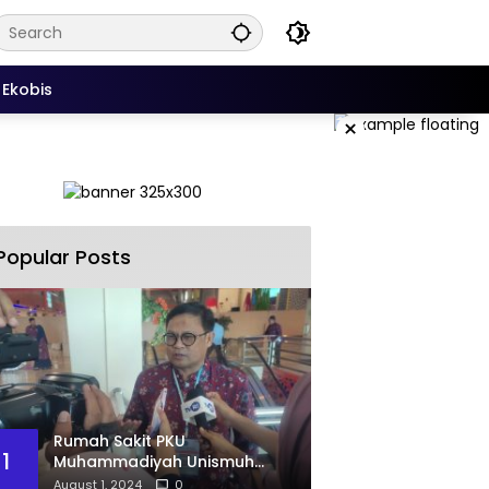
Ekobis
×
Popular Posts
Rumah Sakit PKU
1
Muhammadiyah Unismuh
Makassar Resmi Terima
August 1, 2024
0