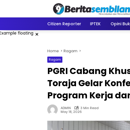
Skip
to
content
Citizen Reporter
IPTEK
Opini Bu
×
Home
Ragam
Ragam
PGRI Cabang Khu
Toraja Gelar Konf
Program Kerja dan
ADMIN
3 Min Read
May 18, 2026