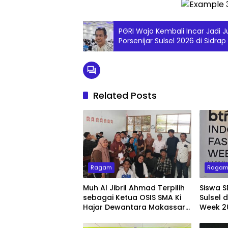
PGRI Wajo Kembali Incar Jadi 
Porsenijar Sulsel 2026 di Sidrap
Related Posts
Ragam
Raga
Muh Al Jibril Ahmad Terpilih
Siswa S
sebagai Ketua OSIS SMA Ki
Sulsel 
Hajar Dewantara Makassar
Week 2
2026–2027
Tampil
Busana 