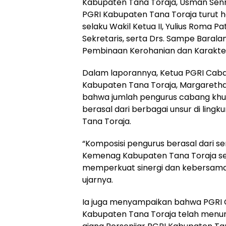
Kabupaten Tana Toraja,
Usman Sen
PGRI Kabupaten Tana Toraja turut had
selaku Wakil Ketua II, Yulius Roma Pa
Sekretaris, serta Drs. Sampe Baralan
Pembinaan Kerohanian dan Karakte
Dalam laporannya, Ketua PGRI Ca
Kabupaten Tana Toraja,
Margareth
bahwa jumlah pengurus cabang khu
berasal dari berbagai unsur di li
Tana Toraja.
“Komposisi pengurus berasal dari s
Kemenag Kabupaten Tana Toraja s
memperkuat sinergi dan kebersamaa
ujarnya.
Ia juga menyampaikan bahwa PGRI
Kabupaten Tana Toraja telah menunj