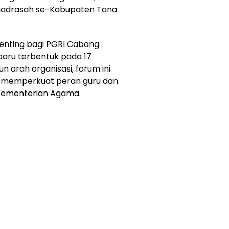
adrasah se-Kabupaten Tana
enting bagi PGRI Cabang
aru terbentuk pada 17
n arah organisasi, forum ini
uk memperkuat peran guru dan
 Kementerian Agama.