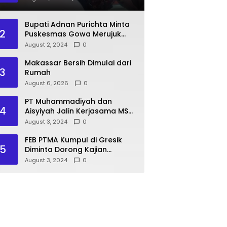
Pasien BPJS
Bupati Adnan Purichta Minta
2
Puskesmas Gowa Merujuk
Pasien BPJS ke RS PKU
August 2, 2024
0
Muhammadiyah Unismuh
Makassar
Makassar Bersih Dimulai dari
3
Rumah
August 6, 2026
0
PT Muhammadiyah dan
4
Aisyiyah Jalin Kerjasama MSU
Malaysia
August 3, 2024
0
FEB PTMA Kumpul di Gresik
5
Diminta Dorong Kajian
Ekonomi Islam
August 3, 2024
0